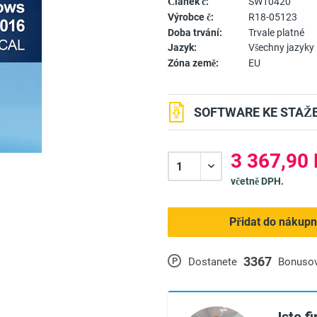
Článek č:
SW10420
Výrobce č:
R18-05123
Doba trvání:
Trvale platné
Jazyk:
Všechny jazyky
Zóna země:
EU
SOFTWARE KE STAŽE
3 367,90 
včetně DPH.
Přidat do nákupn
3367
P
Dostanete
Bonuso