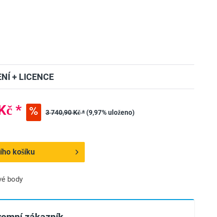
NÍ + LICENCE
Kč *
3 740,90 Kč *
(9,97% uloženo)
ího košíku
vé body