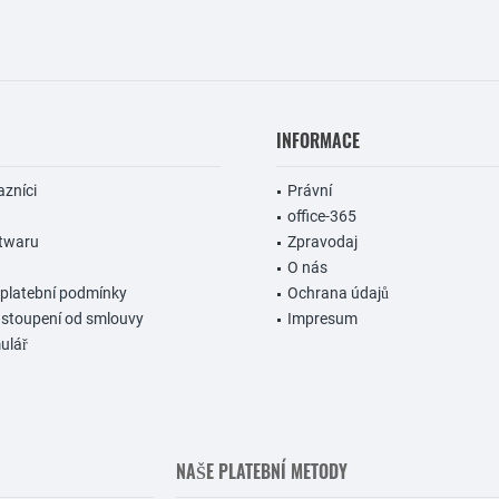
INFORMACE
azníci
Právní
office-365
ftwaru
Zpravodaj
O nás
 platební podmínky
Ochrana údajů
dstoupení od smlouvy
Impresum
ulář
NAŠE PLATEBNÍ METODY