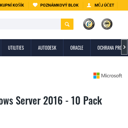
KUPNÍ KOŠÍK
POZNÁMKOVÝ BLOK
MŮJ ÚČET
UTILITIES
AUTODESK
ORACLE
OCHRANA PROTI 

ows Server 2016 - 10 Pack