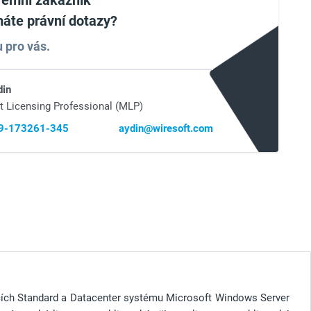
iremní zákazník
áte právní dotazy?
 pro vás.
din
t Licensing Professional (MLP)
69-173261-345
aydin@wiresoft.com
icích Standard a Datacenter systému Microsoft Windows Server