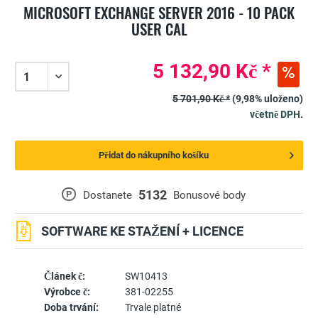
MICROSOFT EXCHANGE SERVER 2016 - 10 PACK
USER CAL
5 132,90 Kč *
5 701,90 Kč *
(9,98% uloženo)
včetně DPH.
Přidat do nákupního košíku
5132
P
Dostanete
Bonusové body
SOFTWARE KE STAŽENÍ + LICENCE
Článek č:
SW10413
Výrobce č:
381-02255
Doba trvání:
Trvale platné