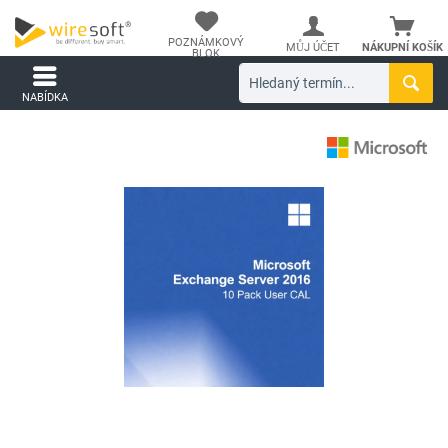
POZNÁMKOVÝ
MŮJ ÚČET
NÁKUPNÍ KOŠÍK
BLOK
NABÍDKA