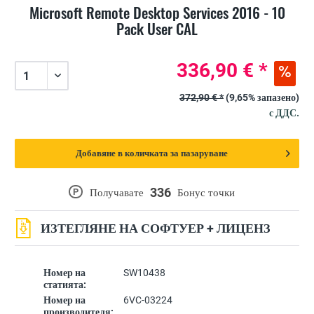
Microsoft Remote Desktop Services 2016 - 10
Pack User CAL
336,90 € *
372,90 € *
(9,65% запазено)
с ДДС.
Добавяне в количката за пазаруване
336
P
Получавате
Бонус точки
ИЗТЕГЛЯНЕ НА СОФТУЕР + ЛИЦЕНЗ
Номер на
SW10438
статията:
Номер на
6VC-03224
производителя: