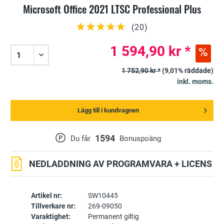
Microsoft Office 2021 LTSC Professional Plus
(
20
)
1 594,90 kr *
1 752,90 kr *
(9,01% räddade)
inkl. moms.
Lägg till i kundvagnen
1594
P
Du får
Bonuspoäng
NEDLADDNING AV PROGRAMVARA + LICENS
Artikel nr:
SW10445
Tillverkare nr:
269-09050
Varaktighet:
Permanent giltig