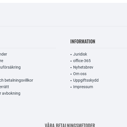
INFORMATION
nder
Juridisk
re
office-365
uförsäkring
Nyhetsbrev
Om oss
h betalningsvillkor
Uppgiftsskydd
errätt
Impressum
r avbokning
VÅRA BETALNINGSMETODER