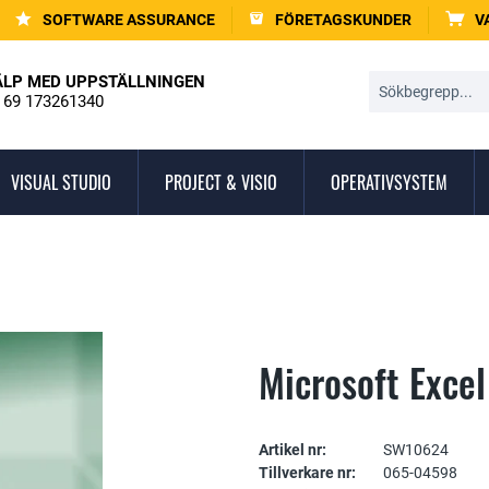
SOFTWARE ASSURANCE
FÖRETAGSKUNDER
V
ÄLP MED UPPSTÄLLNINGEN
 69 173261340
VISUAL STUDIO
PROJECT & VISIO
OPERATIVSYSTEM
Microsoft Exce
Artikel nr:
SW10624
Tillverkare nr:
065-04598