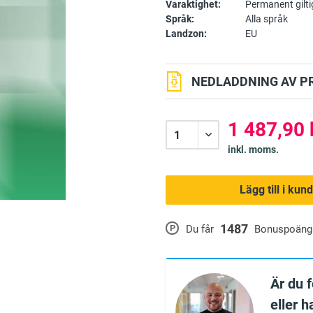
Varaktighet:
Permanent gilti
Språk:
Alla språk
Landzon:
EU
NEDLADDNING AV P
1 487,90 
inkl. moms.
Lägg till i ku
1487
P
Du får
Bonuspoäng
Är du 
eller h