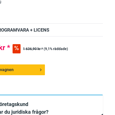
g
ROGRAMVARA + LICENS
kr *
1 636,90 kr *
(9,1% räddade)
ndvagnen
företagskund
ar du juridiska frågor?