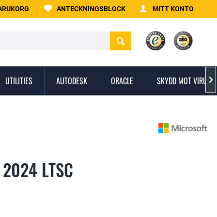
ARUKORG
ANTECKNINGSBLOCK
MITT KONTO
UTILITIES
AUTODESK
ORACLE
SKYDD MOT VIRUS

l 2024 LTSC