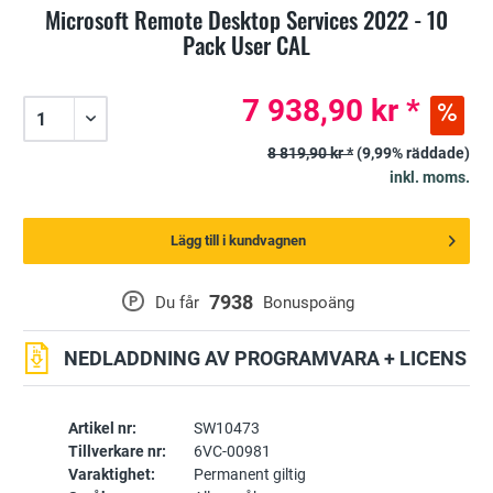
Microsoft Remote Desktop Services 2022 - 10
Pack User CAL
7 938,90 kr *
8 819,90 kr *
(9,99% räddade)
inkl. moms.
Lägg till i kundvagnen
7938
P
Du får
Bonuspoäng
NEDLADDNING AV PROGRAMVARA + LICENS
Artikel nr:
SW10473
Tillverkare nr:
6VC-00981
Varaktighet:
Permanent giltig