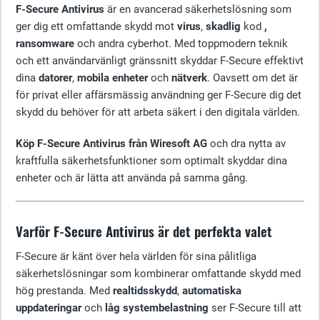
F-Secure Antivirus
är en avancerad säkerhetslösning som
ger dig ett omfattande skydd mot
virus
,
skadlig
kod
,
ransomware
och andra cyberhot. Med toppmodern teknik
och ett användarvänligt gränssnitt skyddar F-Secure effektivt
dina
datorer
,
mobila enheter
och
nätverk
. Oavsett om det är
för privat eller affärsmässig användning ger F-Secure dig det
skydd du behöver för att arbeta säkert i den digitala världen.
Köp F-Secure Antivirus från Wiresoft AG
och dra nytta av
kraftfulla säkerhetsfunktioner som optimalt skyddar dina
enheter och är lätta att använda på samma gång.
Varför F-Secure Antivirus är det perfekta valet
F-Secure är känt över hela världen för sina pålitliga
säkerhetslösningar som kombinerar omfattande skydd med
hög prestanda. Med
realtidsskydd
,
automatiska
uppdateringar
och
låg systembelastning
ser F-Secure till att