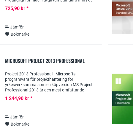
tillgängligt för Mac. I utgåvan Standard finns de
beprövade programmen Word, Excel,
725,90 kr *
PowerPoint,...
Jämför
Bokmärke
MICROSOFT PROJECT 2013 PROFESSIONAL
Project 2013 Professional - Microsofts
programvara för projekthantering för
yrkesverksamma som en köpversion MS Project
Professional 2013 är den mest omfattande
utgåvan av denna Microsoft-programlösning för
1 244,90 kr *
att täcka de mest olika...
Jämför
Bokmärke