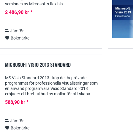
versionen av Microsofts flexibla
projekthanteringssystem som främst riktar sig till
2 486,90 kr *
små och medelstora...
Jämför
Bokmärke
MICROSOFT VISIO 2013 STANDARD
MS Visio Standard 2013 - köp det beprövade
programmet för professionella visualiseringar som
en använd programvara Visio Standard 2013
erbjuder ett brett utbud av mallar för att skapa
diagram inom många affärsområden: på så sätt
588,90 kr *
kan både...
Jämför
Bokmärke