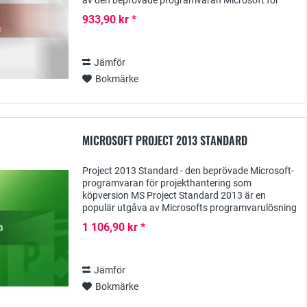
av den beprövade programvaran Microsoft för
produktivt arbete - med kraftfulla, mångsidiga
933,90 kr *
program för...
Jämför
Bokmärke
MICROSOFT PROJECT 2013 STANDARD
Project 2013 Standard - den beprövade Microsoft-
programvaran för projekthantering som
köpversion MS Project Standard 2013 är en
populär utgåva av Microsofts programvarulösning
för registrering, planering, administration och
1 106,90 kr *
dokumentation...
Jämför
Bokmärke