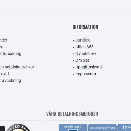
INFORMATION
nder
Juridisk
re
office-365
uförsäkring
Nyhetsbrev
Om oss
h betalningsvillkor
Uppgiftsskydd
errätt
Impressum
r avbokning
VÅRA BETALNINGSMETODER