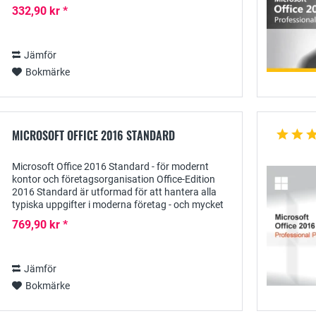
en modern kontorsmjukvara behöver för att utföra
332,90 kr *
de...
Jämför
Bokmärke
MICROSOFT OFFICE 2016 STANDARD
Microsoft Office 2016 Standard - för modernt
kontor och företagsorganisation Office-Edition
2016 Standard är utformad för att hantera alla
typiska uppgifter i moderna företag - och mycket
mer: Många praktiska, intuitiva verktyg...
769,90 kr *
Jämför
Bokmärke