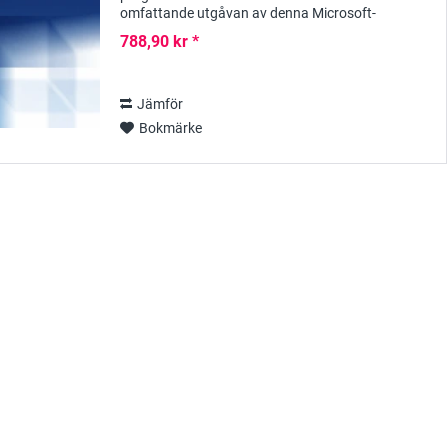
omfattande utgåvan av denna Microsoft-
programversion av Visio; den innehåller inte bara
788,90 kr *
betydligt...
Jämför
Bokmärke