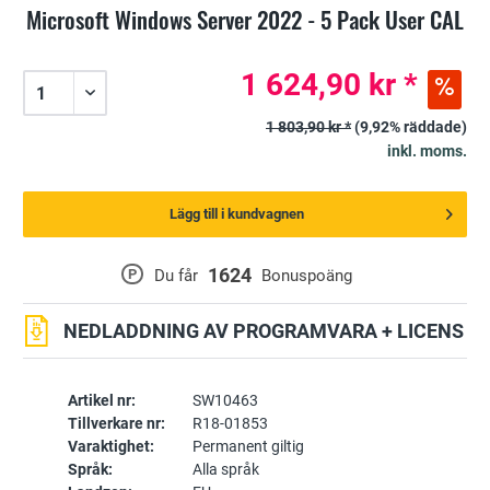
Microsoft Windows Server 2022 - 5 Pack User CAL
1 624,90 kr *
1 803,90 kr *
(9,92% räddade)
inkl. moms.
Lägg till i kundvagnen
1624
P
Du får
Bonuspoäng
NEDLADDNING AV PROGRAMVARA + LICENS
Artikel nr:
SW10463
Tillverkare nr:
R18-01853
Varaktighet:
Permanent giltig
Språk:
Alla språk