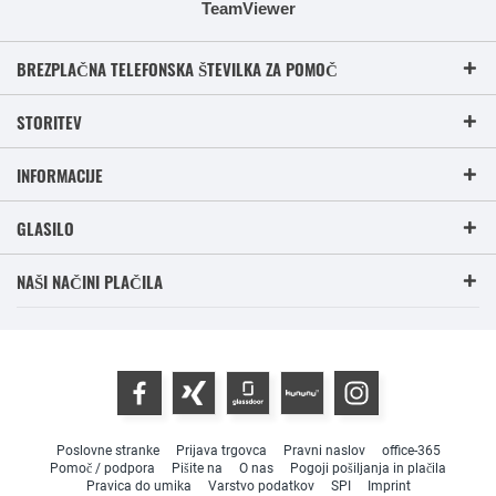
TeamViewer
BREZPLAČNA TELEFONSKA ŠTEVILKA ZA POMOČ
STORITEV
INFORMACIJE
GLASILO
NAŠI NAČINI PLAČILA
Poslovne stranke
Prijava trgovca
Pravni naslov
office-365
Pomoč / podpora
Pišite na
O nas
Pogoji pošiljanja in plačila
Pravica do umika
Varstvo podatkov
SPI
Imprint