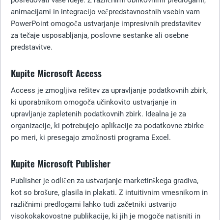
posredovati vaše ideje. Z različnimi oblikovnimi predlogami,
animacijami in integracijo večpredstavnostnih vsebin vam
PowerPoint omogoča ustvarjanje impresivnih predstavitev
za tečaje usposabljanja, poslovne sestanke ali osebne
predstavitve.
Kupite Microsoft Access
Access je zmogljiva rešitev za upravljanje podatkovnih zbirk,
ki uporabnikom omogoča učinkovito ustvarjanje in
upravljanje zapletenih podatkovnih zbirk. Idealna je za
organizacije, ki potrebujejo aplikacije za podatkovne zbirke
po meri, ki presegajo zmožnosti programa Excel.
Kupite Microsoft Publisher
Publisher je odličen za ustvarjanje marketinškega gradiva,
kot so brošure, glasila in plakati. Z intuitivnim vmesnikom in
različnimi predlogami lahko tudi začetniki ustvarijo
visokokakovostne publikacije, ki jih je mogoče natisniti in