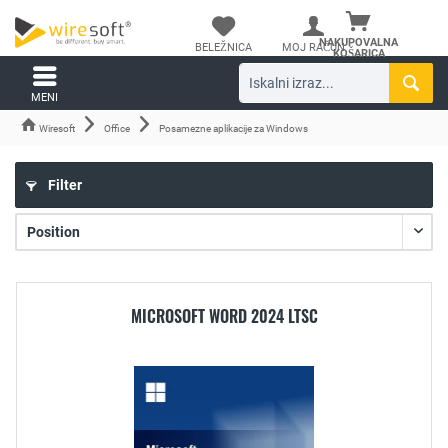
NAKUPOVALNA
BELEŽNICA
MOJ RAČUN
KOŠARICA
MENI
Wiresoft
Office
Posamezne aplikacije za Windows
Filter
MICROSOFT WORD 2024 LTSC