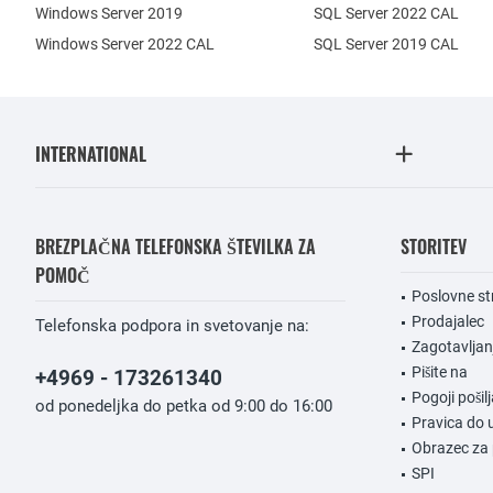
Windows Server 2019
SQL Server 2022 CAL
Windows Server 2022 CAL
SQL Server 2019 CAL
INTERNATIONAL
BREZPLAČNA TELEFONSKA ŠTEVILKA ZA
STORITEV
POMOČ
Poslovne st
Prodajalec
Telefonska podpora in svetovanje na:
Zagotavlja
Pišite na
+4969 - 173261340
Pogoji pošilj
od ponedeljka do petka od 9:00 do 16:00
Pravica do 
Obrazec za 
SPI