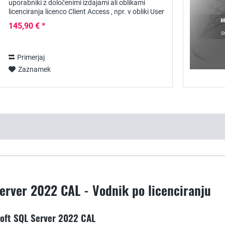
uporabniki z določenimi izdajami ali oblikami
licenciranja licenco Client Access , npr. v obliki User
CAL . Le s takšno licenco so jim na voljo...
145,90 € *
Primerjaj
Zaznamek
erver 2022 CAL - Vodnik po licenciranju
soft SQL Server 2022 CAL