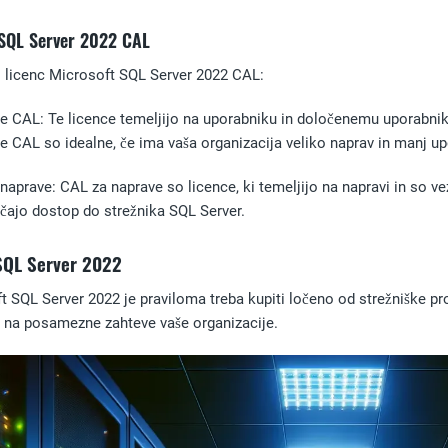
 SQL Server 2022 CAL
ti licenc Microsoft SQL Server 2022 CAL:
ce CAL
: Te licence temeljijo na uporabniku in določenemu uporabn
e CAL so idealne, če ima vaša organizacija veliko naprav in manj u
 naprave
: CAL za naprave so licence, ki temeljijo na napravi in so
ajo dostop do strežnika SQL Server.
SQL Server 2022
 SQL Server 2022 je praviloma treba kupiti ločeno od strežniške pro
e na posamezne zahteve vaše organizacije.