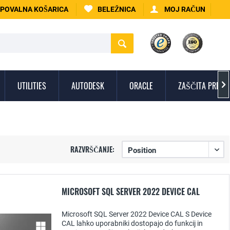
POVALNA KOŠARICA
BELEŽNICA
MOJ RAČUN
UTILITIES
AUTODESK
ORACLE
ZAŠČITA PRED V

RAZVRŠČANJE:
MICROSOFT SQL SERVER 2022 DEVICE CAL
Microsoft SQL Server 2022 Device CAL S Device
CAL lahko uporabniki dostopajo do funkcij in