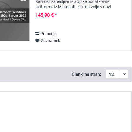
Services zanesljive relacijske podatkovne
platforme iz Microsoft, ki je na voljo v novi
programski opremi SQL Server 2022 za določene
145,90 € *
izdaje - kot...
Primerjaj
Zaznamek
Članki na stran: