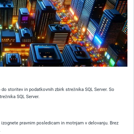
o storitev in podatkovnih zbirk strežnika SQL Server. So
trežnika SQL Server.
e izognete pravnim posledicam in motnjam v delovanju. Brez
.