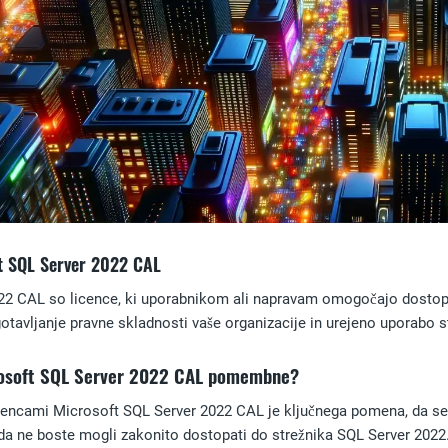
t SQL Server 2022 CAL
2 CAL so licence, ki uporabnikom ali napravam omogočajo dostop d
tavljanje pravne skladnosti vaše organizacije in urejeno uporabo s
crosoft SQL Server 2022 CAL pomembne?
licencami Microsoft SQL Server 2022 CAL je ključnega pomena, da s
da ne boste mogli zakonito dostopati do strežnika SQL Server 2022