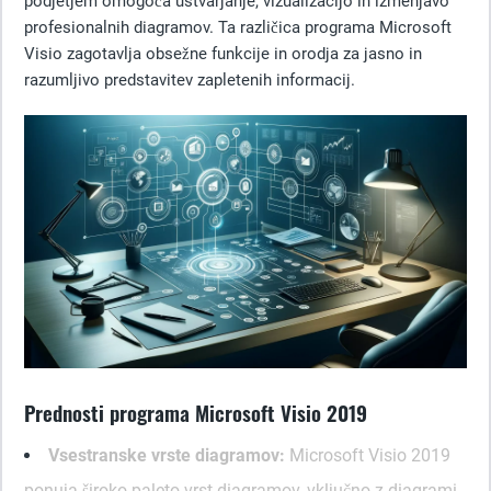
podjetjem omogoča ustvarjanje, vizualizacijo in izmenjavo
profesionalnih diagramov. Ta različica programa Microsoft
Visio zagotavlja obsežne funkcije in orodja za jasno in
razumljivo predstavitev zapletenih informacij.
Prednosti programa Microsoft Visio 2019
Vsestranske vrste diagramov:
Microsoft Visio 2019
ponuja široko paleto vrst diagramov, vključno z diagrami