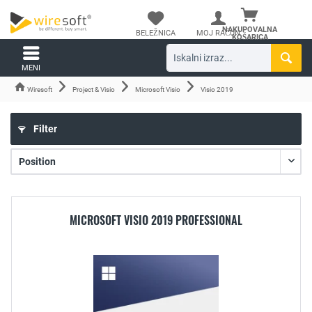
NAKUPOVALNA
BELEŽNICA
MOJ RAČUN
KOŠARICA
MENI
Wiresoft
Project & Visio
Microsoft Visio
Visio 2019
Filter
MICROSOFT VISIO 2019 PROFESSIONAL