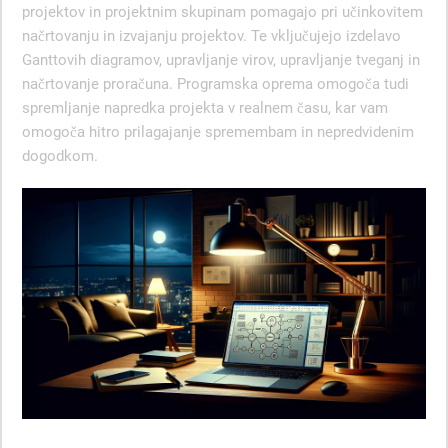
projektov in projektnim skupinam pomagajo pri učinkovitem
načrtovanju in izvajanju projektov. Te vključujejo izdelavo
Ganttovih diagramov, upravljanje virov, upravljanje tveganj in
načrtovanje proračuna. Programska oprema omogoča tudi
spremljanje napredka projekta v realnem času, kar vam
omogoča hitro prilagajanje spremembam in nepredvidenim
dogodkom.