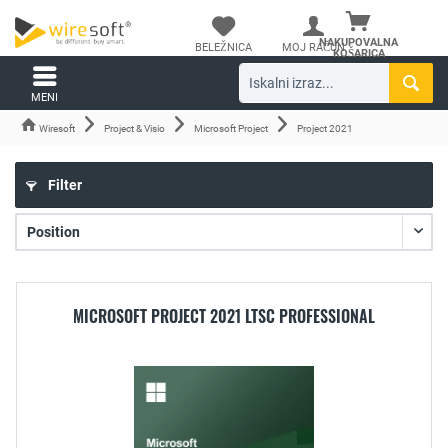
NAKUPOVALNA
BELEŽNICA
MOJ RAČUN
KOŠARICA
MENI
Wiresoft
Project & Visio
Microsoft Project
Project 2021
Filter
MICROSOFT PROJECT 2021 LTSC PROFESSIONAL