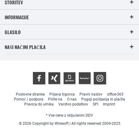
STORITEV
INFORMACIJE
GLASILO
NAŠI NAČINI PLAČILA
Poslovne stranke
Prijava trgovca
Pravni naslov
office-365
Pomoč / podpora
Pišite na
O nas
Pogoji pošiljanja in plačila
Pravica do umika
Varstvo podatkov
SPI
Imprint
* Vse cene z vključenim DDV
© 2026 Copyright by Wiresoft | All rights reserved 2004-2025