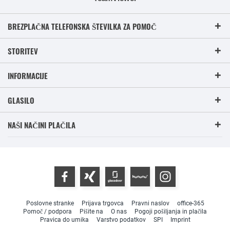
BREZPLAČNA TELEFONSKA ŠTEVILKA ZA POMOČ
STORITEV
INFORMACIJE
GLASILO
NAŠI NAČINI PLAČILA
Poslovne stranke
Prijava trgovca
Pravni naslov
office-365
Pomoč / podpora
Pišite na
O nas
Pogoji pošiljanja in plačila
Pravica do umika
Varstvo podatkov
SPI
Imprint