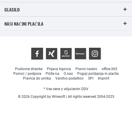
GLASILO
NAŠI NAČINI PLAČILA
Poslovne stranke
Prijava trgovca
Pravni naslov
office-365
Pomoč / podpora
Pišite na
O nas
Pogoji pošiljanja in plačila
Pravica do umika
Varstvo podatkov
SPI
Imprint
* Vse cene z vključenim DDV
© 2026 Copyright by Wiresoft | All rights reserved 2004-2025