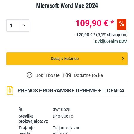
Microsoft Word Mac 2024
109,90 € *
120,90 € *
(9,1% shranjeno)
z vključenim DDV.
Dodaj v košarico
109
P
Dobili boste
Dodatne točke
PRENOS PROGRAMSKE OPREME + LICENCA
Št:
SW10628
Številka
D48-00616
proizvajalca: št:
Trajanje:
Trajno veljavno