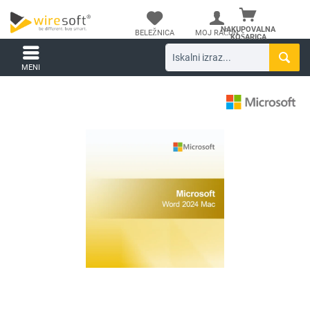
NAKUPOVALNA
BELEŽNICA
MOJ RAČUN
KOŠARICA
MENI