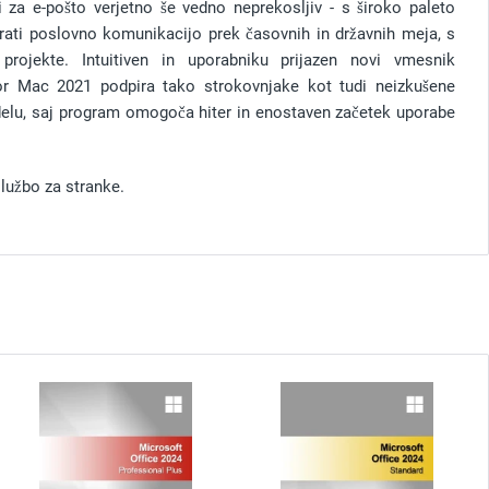
i za e-pošto verjetno še vedno neprekosljiv - s široko paleto
rati poslovno komunikacijo prek časovnih in državnih meja, s
projekte. Intuitiven in uporabniku prijazen novi vmesnik
or Mac 2021 podpira tako strokovnjake kot tudi neizkušene
elu, saj program omogoča hiter in enostaven začetek uporabe
lužbo za stranke.