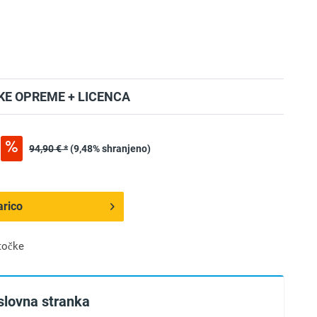
E OPREME + LICENCA
94,90 € *
(9,48% shranjeno)
arico
točke
slovna stranka