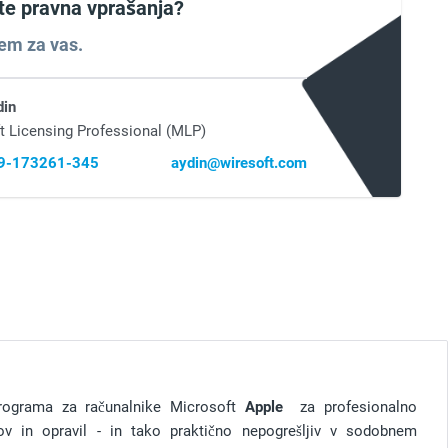
ate pravna vprašanja?
em za vas.
din
t Licensing Professional (MLP)
69-173261-345
aydin@wiresoft.com
programa za računalnike Microsoft
Apple
za profesionalno
kov in opravil - in tako praktično nepogrešljiv v sodobnem