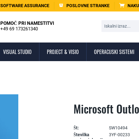
SOFTWARE ASSURANCE
POSLOVNE STRANKE
NAKU
POMOČ PRI NAMESTITVI
+49 69 173261340
VISUAL STUDIO
PROJECT & VISIO
OPERACIJSKI SISTEMI
Microsoft Outl
Št:
SW10494
Številka
3YF-00233