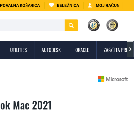
POVALNA KOŠARICA
BELEŽNICA
MOJ RAČUN
UTILITIES
AUTODESK
ORACLE
ZAŠČITA PRED V

ook Mac 2021