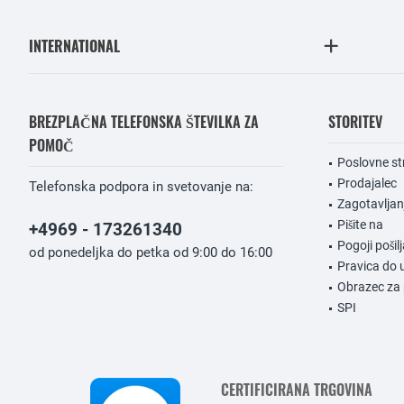
INTERNATIONAL
BREZPLAČNA TELEFONSKA ŠTEVILKA ZA
STORITEV
POMOČ
Poslovne st
Prodajalec
Telefonska podpora in svetovanje na:
Zagotavlja
Pišite na
+4969 - 173261340
Pogoji pošilj
od ponedeljka do petka od 9:00 do 16:00
Pravica do 
Obrazec za 
SPI
CERTIFICIRANA TRGOVINA