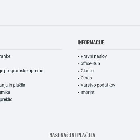
INFORMACIJE
ranke
Pravni naslov
office-365
nje programske opreme
Glasilo
O nas
anja in plačila
Varstvo podatkov
umika
Imprint
preklic
NAŠI NAČINI PLAČILA