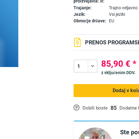
proizvajalca: št:
Trajanje:
Trajno veljavno
Jezik:
Vsi jeziki
Območje države:
EU
PRENOS PROGRAMSK
85,90 € *
z vključenim DDV.
Dodaj v koš
85
P
Dobili boste
Dodatne 
Ste po