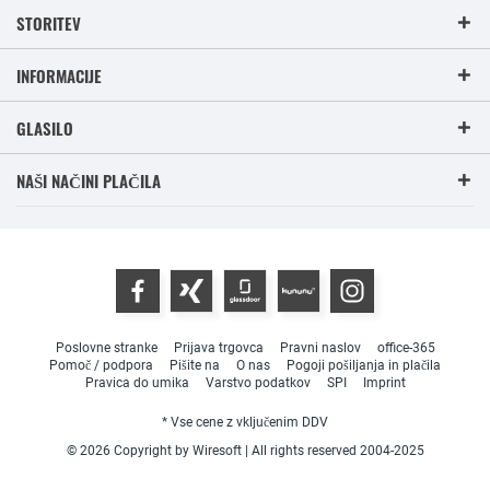
STORITEV
INFORMACIJE
GLASILO
NAŠI NAČINI PLAČILA
Poslovne stranke
Prijava trgovca
Pravni naslov
office-365
Pomoč / podpora
Pišite na
O nas
Pogoji pošiljanja in plačila
Pravica do umika
Varstvo podatkov
SPI
Imprint
* Vse cene z vključenim DDV
© 2026 Copyright by Wiresoft | All rights reserved 2004-2025