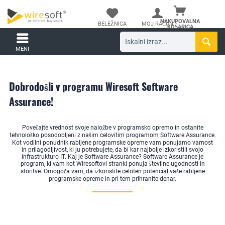
NAKUPOVALNA
BELEŽNICA
MOJ RAČUN
KOŠARICA
MENI
Dobrodošli v programu Wiresoft Software
Assurance!
Povečajte vrednost svoje naložbe v programsko opremo in ostanite
tehnološko posodobljeni z našim celovitim programom Software Assurance.
Kot vodilni ponudnik rabljene programske opreme vam ponujamo varnost
in prilagodljivost, ki ju potrebujete, da bi kar najbolje izkoristili svojo
infrastrukturo IT. Kaj je Software Assurance? Software Assurance je
program, ki vam kot Wiresoftovi stranki ponuja številne ugodnosti in
storitve. Omogoča vam, da izkoristite celoten potencial vaše rabljene
programske opreme in pri tem prihranite denar.