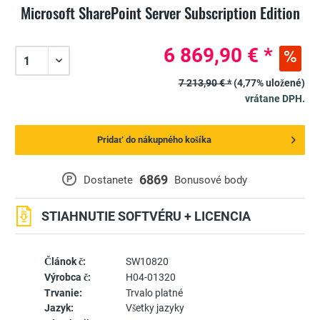
Microsoft SharePoint Server Subscription Edition
6 869,90 € *
7 213,90 € *
(4,77% uložené)
vrátane DPH.
Pridať do nákupného košíka
6869
P
Dostanete
Bonusové body
STIAHNUTIE SOFTVÉRU + LICENCIA
Článok č:
SW10820
Výrobca č:
H04-01320
Trvanie:
Trvalo platné
Jazyk:
Všetky jazyky