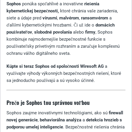
Sophos
ponúka spoľahlivé a inovatívne
riešenia
kybernetickej bezpečnosti,
ktoré chránia vaše zariadenia,
siete a údaje pred
vírusmi
,
malvérom
,
ransomvérom
a
ďalšími kybernetickými hrozbami. Či už ide o
domácich
používateľov
,
slobodné povolania
alebo
firmy
, Sophos
kombinuje najmodernejšie bezpečnostné funkcie s
používateľsky prívetivým rozhraním a zaručuje komplexnú
ochranu vášho digitálneho sveta.
Kúpte si teraz Sophos od spoločnosti Wiresoft AG
a
využívajte výhody výkonných bezpečnostných riešení, ktoré
sa jednoducho používajú a sú vysoko účinné.
Prečo je Sophos tou správnou voľbou
Sophos zaujme inovatívnymi technológiami, ako sú
firewall
novej generácie
,
behaviorálna analýza
a
detekcia hrozieb s
podporou umelej inteligencie
. Bezpečnostné riešenia chránia