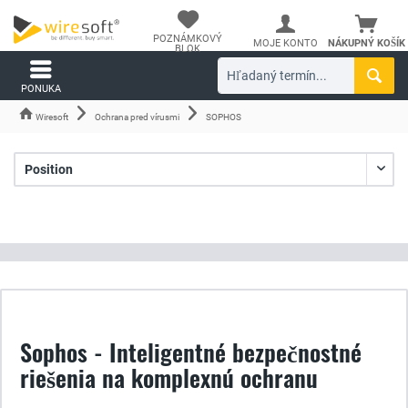
POZNÁMKOVÝ
MOJE KONTO
NÁKUPNÝ KOŠÍK
BLOK
PONUKA
Wiresoft
Ochrana pred vírusmi
SOPHOS
Sophos - Inteligentné bezpečnostné
riešenia na komplexnú ochranu