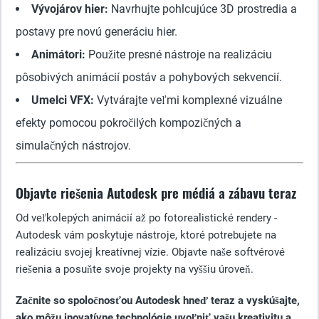
Vývojárov hier:
Navrhujte pohlcujúce 3D prostredia a
postavy pre novú generáciu hier.
Animátori:
Použite presné nástroje na realizáciu
pôsobivých animácií postáv a pohybových sekvencií.
Umelci VFX:
Vytvárajte veľmi komplexné vizuálne
efekty pomocou pokročilých kompozičných a
simulačných nástrojov.
Objavte riešenia Autodesk pre médiá a zábavu teraz
Od veľkolepých animácií až po fotorealistické rendery -
Autodesk vám poskytuje nástroje, ktoré potrebujete na
realizáciu svojej kreatívnej vízie. Objavte naše softvérové
riešenia a posuňte svoje projekty na vyššiu úroveň.
Začnite so spoločnosťou Autodesk hneď teraz a vyskúšajte,
ako môžu inovatívne technológie uvoľniť vašu kreativitu a