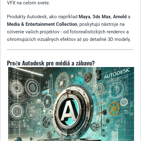
VFX na celom svete.
Produkty Autodesk, ako napríklad
Maya
,
3ds Max
,
Arnold
a
Media & Entertainment Collection
, poskytujú nástroje na
oživenie vašich projektov - od fotorealistických renderov a
ohromujúcich vizuálnych efektov až po detailné 3D modely.
Prečo Autodesk pre médiá a zábavu?