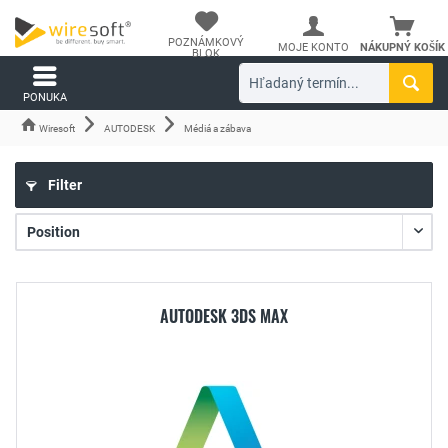
POZNÁMKOVÝ
MOJE KONTO
NÁKUPNÝ KOŠÍK
BLOK
PONUKA
Wiresoft
AUTODESK
Médiá a zábava
Filter
AUTODESK 3DS MAX