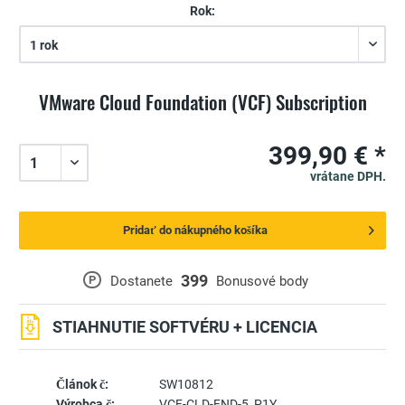
Rok:
VMware Cloud Foundation (VCF) Subscription
399,90 € *
vrátane DPH.
Pridať do nákupného košíka
399
P
Dostanete
Bonusové body
STIAHNUTIE SOFTVÉRU + LICENCIA
Článok č:
SW10812
Výrobca č:
VCF-CLD-FND-5_P1Y