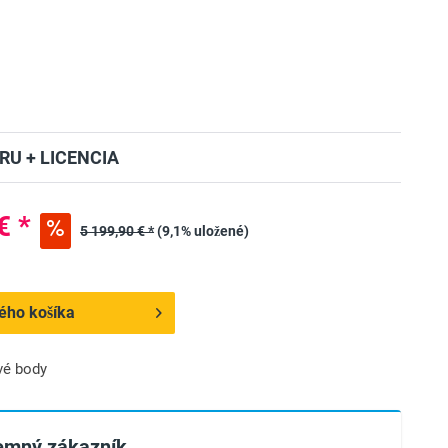
RU + LICENCIA
€ *
5 199,90 € *
(9,1% uložené)
ého košíka
vé body
remný zákazník