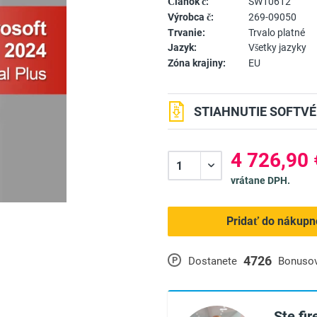
Článok č:
SW10612
Výrobca č:
269-09050
Trvanie:
Trvalo platné
Jazyk:
Všetky jazyky
Zóna krajiny:
EU
STIAHNUTIE SOFTVÉ
4 726,90 
vrátane DPH.
Pridať do nákupn
4726
P
Dostanete
Bonuso
Ste fi