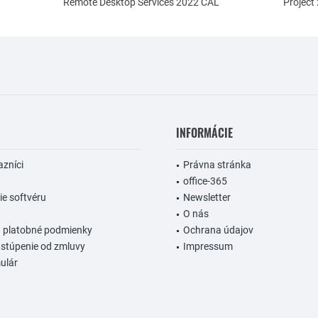
Remote Desktop Services 2022 CAL
Project
INFORMÁCIE
azníci
Právna stránka
office-365
e softvéru
Newsletter
O nás
a platobné podmienky
Ochrana údajov
stúpenie od zmluvy
Impressum
ulár