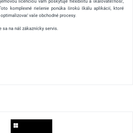
jemovou licenciou vám poskytuje flexibilitu a škálovateľnosť,
Toto komplexné riešenie ponúka širokú škálu aplikácií, ktoré
 optimalizovať vaše obchodné procesy.
e sa na náš zákaznícky servis.