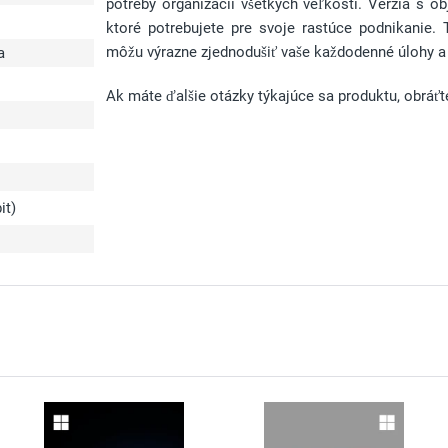
potreby organizácií všetkých veľkostí. Verzia s ob
ktoré potrebujete pre svoje rastúce podnikanie. 
môžu výrazne zjednodušiť vaše každodenné úlohy a
a
Ak máte ďalšie otázky týkajúce sa produktu, obráťt
it)