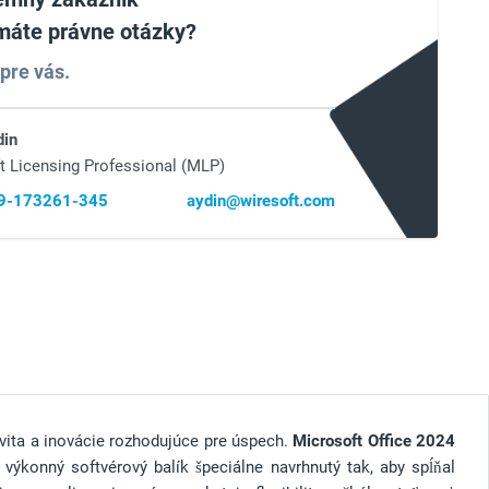
máte právne otázky?
pre vás.
din
t Licensing Professional (MLP)
69-173261-345
aydin@wiresoft.com
ivita a inovácie rozhodujúce pre úspech.
Microsoft Office 2024
ýkonný softvérový balík špeciálne navrhnutý tak, aby spĺňal