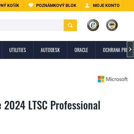
NÝ KOŠÍK
POZNÁMKOVÝ BLOK
MOJE KONTO
UTILITIES
AUTODESK
ORACLE
OCHRANA PRED 

e 2024 LTSC Professional