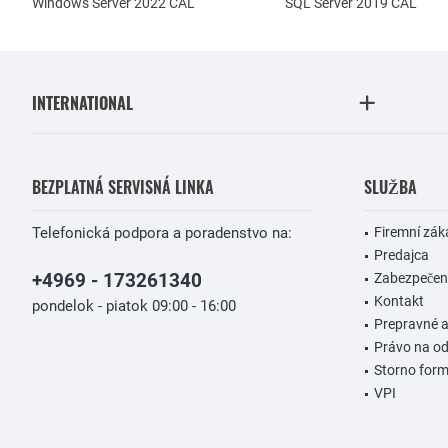
Windows Server 2022 CAL
SQL Server 2019 CAL
INTERNATIONAL
BEZPLATNÁ SERVISNÁ LINKA
SLUŽBA
Telefonická podpora a poradenstvo na:
Firemní zák
Predajca
+4969 - 173261340
Zabezpečeni
Kontakt
pondelok - piatok 09:00 - 16:00
Prepravné 
Právo na od
Storno form
VPI