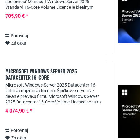
spoločnosť Microsoft Windows Server 2025
Standard 16-Core Volume Licence je ideálnym
riešením pre podniky, ktoré potrebujú výkonnú,
705,90 € *
spoľahlivú...
Porovnaj
Záložka
MICROSOFT WINDOWS SERVER 2025
DATACENTER 16-CORE
Microsoft Windows Server 2025 Datacenter 16-
jadrová objemová licencia: Špičkové serverové
riešenie pre vašu firmu Microsoft Windows Server
2025 Datacenter 16-Core Volume Licence ponúka
podnikom výkonnú, flexibilnú a škálovateľnú...
4 074,90 € *
Porovnaj
Záložka