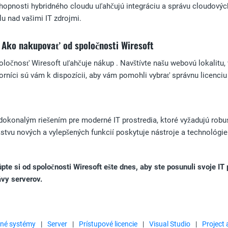
pnosti hybridného cloudu uľahčujú integráciu a správu cloudových 
olu nad vašimi IT zdrojmi.
Ako nakupovať od spoločnosti Wiresoft
očnosť Wiresoft uľahčuje nákup . Navštívte našu webovú lokalitu, v
níci sú vám k dispozícii, aby vám pomohli vybrať správnu licenciu a
dokonalým riešením pre moderné IT prostredia, ktoré vyžadujú robu
vu nových a vylepšených funkcií poskytuje nástroje a technológie 
e si od spoločnosti Wiresoft ešte dnes, aby ste posunuli svoje IT p
ávy serverov.
né systémy
|
Server
|
Prístupové licencie
|
Visual Studio
|
Project 