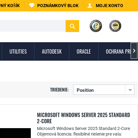
NÝ KOŠÍK
POZNÁMKOVÝ BLOK
MOJE KONTO
UTILITIES
AUTODESK
ORACLE
OCHRANA PRED 

TRIEDENIE:
MICROSOFT WINDOWS SERVER 2025 STANDARD
2-CORE
Microsoft Windows Server 2025 Standard 2-Core
Objemová licencia: flexibilné riešenie pre vašu