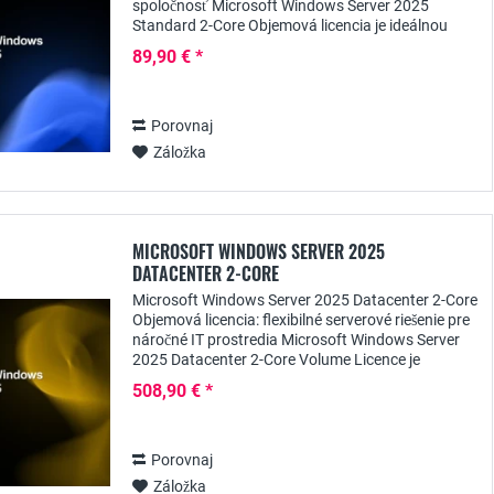
spoločnosť Microsoft Windows Server 2025
Standard 2-Core Objemová licencia je ideálnou
voľbou pre spoločnosti, ktoré hľadajú cenovo
89,90 € *
výhodné a...
Porovnaj
Záložka
MICROSOFT WINDOWS SERVER 2025
DATACENTER 2-CORE
Microsoft Windows Server 2025 Datacenter 2-Core
Objemová licencia: flexibilné serverové riešenie pre
náročné IT prostredia Microsoft Windows Server
2025 Datacenter 2-Core Volume Licence je
dokonalým riešením pre spoločnosti, ktoré...
508,90 € *
Porovnaj
Záložka