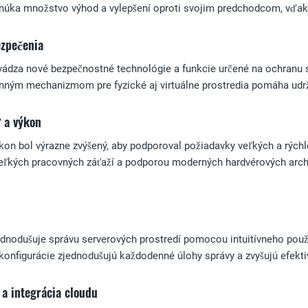
úka množstvo výhod a vylepšení oproti svojim predchodcom, vďaka
ezpečenia
ádza nové bezpečnostné technológie a funkcie určené na ochranu 
ným mechanizmom pre fyzické aj virtuálne prostredia pomáha udržia
 a výkon
n bol výrazne zvýšený, aby podporoval požiadavky veľkých a rýchl
eľkých pracovných záťaží a podporou moderných hardvérových archite
dnodušuje správu serverových prostredí pomocou intuitívneho použ
konfigurácie zjednodušujú každodenné úlohy správy a zvyšujú efektiv
 a integrácia cloudu