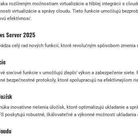
a rozšíreným možnostiam virtualizácie a hlbšej integrácii s cloudo
osti virtualizácie a správy cloudu. Tieto funkcie umožňujú bezpro
vú efektívnosť.
ws Server 2025
ádza celý rad nových funkcií, ktoré revolučným spôsobom zmenia s
cie
 sieťové funkcie v umožňujú zlepšiť výkon a zabezpečenie siete. 
é bezpečnostné protokoly, ktoré spolupracujú na efektívnejšom ria
ložísk
ka inovatívne riešenia úložísk, ktoré optimalizujú ukladanie a spr
 poskytujú robustné, škálovateľné a výkonné možnosti ukladania dá
loudu