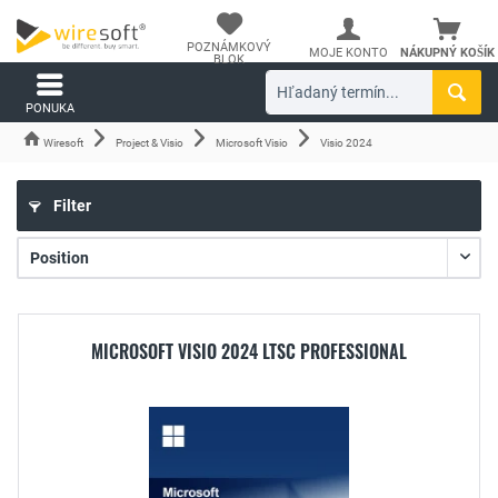
POZNÁMKOVÝ
MOJE KONTO
NÁKUPNÝ KOŠÍK
BLOK
PONUKA
Wiresoft
Project & Visio
Microsoft Visio
Visio 2024
Filter
MICROSOFT VISIO 2024 LTSC PROFESSIONAL