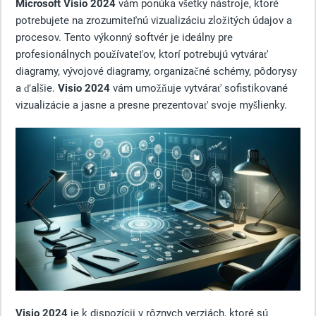
Microsoft Visio 2024
vám ponúka všetky nástroje, ktoré
potrebujete na zrozumiteľnú vizualizáciu zložitých údajov a
procesov. Tento výkonný softvér je ideálny pre
profesionálnych používateľov, ktorí potrebujú vytvárať
diagramy, vývojové diagramy, organizačné schémy, pôdorysy
a ďalšie.
Visio 2024
vám umožňuje vytvárať sofistikované
vizualizácie a jasne a presne prezentovať svoje myšlienky.
Visio 2024
je k dispozícii v rôznych verziách, ktoré sú