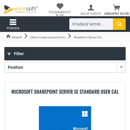
POZNÁMKOVÝ
MOJE KONTO
NÁKUPNÝ KOŠÍK
BLOK
PONUKA
Wiresoft
Client Access License (CAL)
SharePoint Server CAL
Filter
MICROSOFT SHAREPOINT SERVER SE STANDARD USER CAL