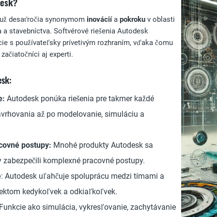
desk?
 už desaťročia synonymom
inovácií
a
pokroku
v oblasti
a a stavebníctva. Softvérové riešenia Autodesk
ie s používateľsky prívetivým rozhraním, vďaka čomu
ačiatočníci aj experti.
esk:
e:
Autodesk ponúka riešenia pre takmer každé
avrhovania až po modelovanie, simuláciu a
covné postupy:
Mnohé produkty Autodesk sa
y zabezpečili komplexné pracovné postupy.
e
: Autodesk uľahčuje spoluprácu medzi tímami a
jektom kedykoľvek a odkiaľkoľvek.
Funkcie ako simulácia, vykresľovanie, zachytávanie