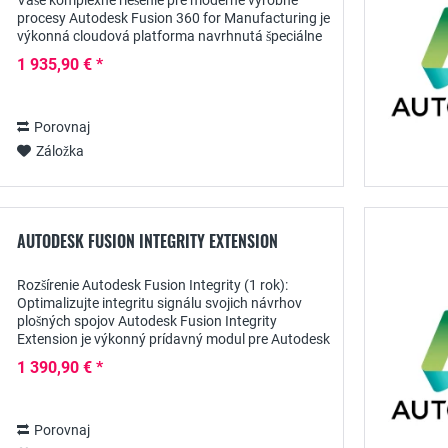
Vaše komplexné riešenie pre moderné výrobné
procesy Autodesk Fusion 360 for Manufacturing je
výkonná cloudová platforma navrhnutá špeciálne
pre inžinierov, konštruktérov a profesionálov z...
1 935,90 € *
Porovnaj
Záložka
AUTODESK FUSION INTEGRITY EXTENSION
Rozšírenie Autodesk Fusion Integrity (1 rok):
Optimalizujte integritu signálu svojich návrhov
plošných spojov Autodesk Fusion Integrity
Extension je výkonný prídavný modul pre Autodesk
Fusion 360 , ktorý využíva technológiu Ansys.
1 390,90 € *
Toto...
Porovnaj