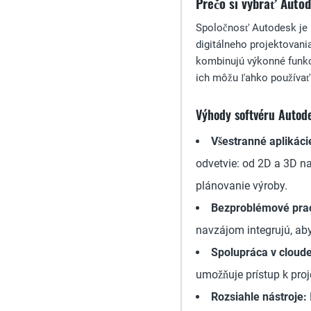
Prečo si vybrať Auto
Spoločnosť Autodesk je
digitálneho projektovani
kombinujú výkonné funkc
ich môžu ľahko používať z
Výhody softvéru Autod
Všestranné aplikáci
odvetvie: od 2D a 3D n
plánovanie výroby.
Bezproblémové pra
navzájom integrujú, ab
Spolupráca v cloud
umožňuje prístup k pro
Rozsiahle nástroje: