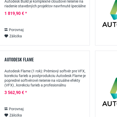
Autodesk Build je komplexné cloudové riešenie na
riadenie stavebných projektov navrhnuté špeciálne
pre potreby moderných stavebných...
1 819,90 € *
Porovnaj
Záložka
AUTODESK FLAME
Autodesk Flame (1 rok): Prémiový softvér pre VFX,
korekciu farieb a postprodukciu Autodesk Flame je
popredné softvérové riešenie na vizuálne efekty
(VFX) , korekciu farieb a profesionálnu
postprodukciu video a filmových projektov....
3 562,90 € *
Porovnaj
Záložka