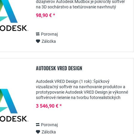
dizajnérov Autodesk Mudbox je pokročilý softvér
na 3D sochárstvo a textúrovanie navrhnutý
špeciálne pre umelcov a dizajnérov, ktorí chcú
98,90 € *
vytvárať...
Porovnaj
Záložka
AUTODESK VRED DESIGN
Autodesk VRED Design (1 rok): Špičkový
vizualizačný softvér na navrhovanie produktov a
prototypovanie Autodesk VRED Design je výkonné
softvérové riešenie na tvorbu fotorealistických
vizualizácií a virtuálnych prototypov. S ročným...
3 546,90 € *
Porovnaj
Záložka