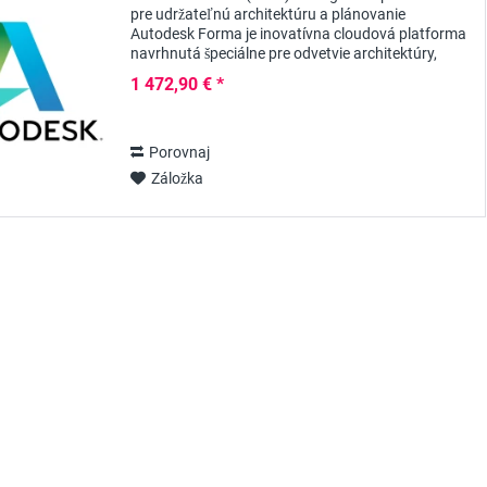
pre udržateľnú architektúru a plánovanie
Autodesk Forma je inovatívna cloudová platforma
navrhnutá špeciálne pre odvetvie architektúry,
inžinierstva a stavebníctva (AEC). S ročným...
1 472,90 € *
Porovnaj
Záložka