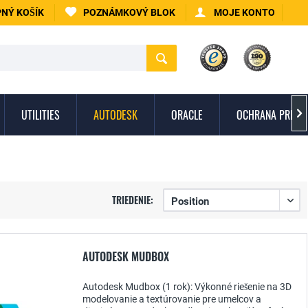
NÝ KOŠÍK
POZNÁMKOVÝ BLOK
MOJE KONTO
UTILITIES
AUTODESK
ORACLE
OCHRANA PRED 

TRIEDENIE:
AUTODESK MUDBOX
Autodesk Mudbox (1 rok): Výkonné riešenie na 3D
modelovanie a textúrovanie pre umelcov a