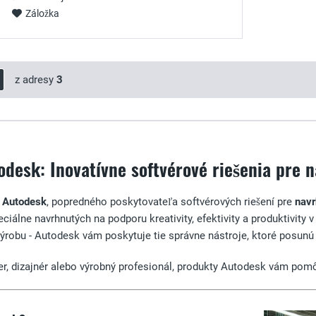
Záložka
z adresy
3
desk: Inovatívne softvérové riešenia pre n
i
Autodesk
, popredného poskytovateľa softvérových riešení pre
navr
eciálne navrhnutých na podporu kreativity, efektivity a produktivit
 výrobu - Autodesk vám poskytuje tie správne nástroje, ktoré posunú 
nier, dizajnér alebo výrobný profesionál, produkty Autodesk vám pomô