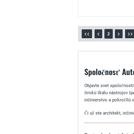
2
Spoločnosť Auto
Objavte svet spoločnost
širokú škálu nástrojov šp
inžinierstvo a pokročilú
Či už ste architekt, inži