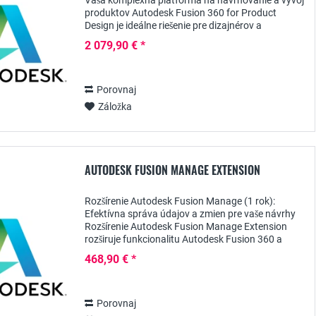
Vaša komplexná platforma na navrhovanie a vývoj
produktov Autodesk Fusion 360 for Product
Design je ideálne riešenie pre dizajnérov a
konštruktérov, ktorí chcú efektívne a presne
2 079,90 € *
vyvíjať...
Porovnaj
Záložka
AUTODESK FUSION MANAGE EXTENSION
Rozšírenie Autodesk Fusion Manage (1 rok):
Efektívna správa údajov a zmien pre vaše návrhy
Rozšírenie Autodesk Fusion Manage Extension
rozširuje funkcionalitu Autodesk Fusion 360 a
poskytuje vám výkonné nástroje na správu dát a
468,90 € *
zmien . S...
Porovnaj