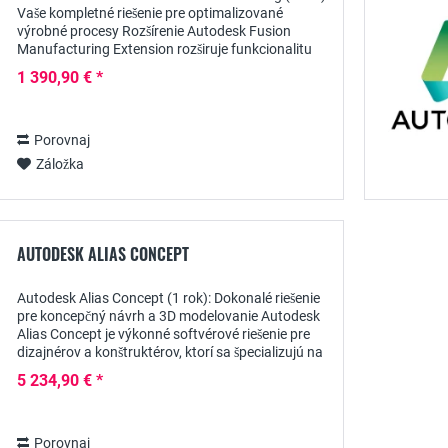
Vaše kompletné riešenie pre optimalizované
výrobné procesy Rozšírenie Autodesk Fusion
Manufacturing Extension rozširuje funkcionalitu
aplikácie Fusion 360 o špecializované nástroje
1 390,90 € *
pre...
Porovnaj
Záložka
AUTODESK ALIAS CONCEPT
Autodesk Alias Concept (1 rok): Dokonalé riešenie
pre koncepčný návrh a 3D modelovanie Autodesk
Alias Concept je výkonné softvérové riešenie pre
dizajnérov a konštruktérov, ktorí sa špecializujú na
tvorbu vysokokvalitných koncepčných...
5 234,90 € *
Porovnaj