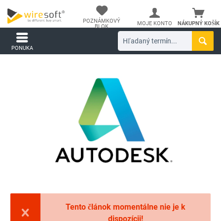
POZNÁMKOVÝ
MOJE KONTO
NÁKUPNÝ KOŠÍK
BLOK
PONUKA
Tento článok momentálne nie je k
dispozícii!