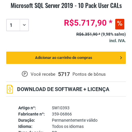
Microsoft SQL Server 2019 - 10 Pack User CALs
R$5.717,90 *
R$6.351,90 *
(9,98% salvo)
incl. IVA.
Adicionar ao carrinho de compras
5717
P
Você recebe
Pontos de bônus
DOWNLOAD DE SOFTWARE + LICENÇA
Artigo nº:
SW10393
Fabricante nº:
359-06866
Duração:
Permanentemente válido
Idioma:
Todos os idiomas