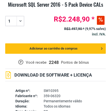
Microsoft SQL Server 2016 - 5 Pack Device CALs
R$2.248,90 *
R$2.497,90 *
(9,97% salvo)
incl. IVA.
Adicionar ao carrinho de compras
2248
P
Você recebe
Pontos de bônus
DOWNLOAD DE SOFTWARE + LICENÇA
Artigo nº:
SW10395
Fabricante nº:
359-06320
Duração:
Permanentemente válido
Idioma:
Todos os idiomas