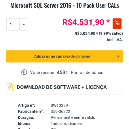
Microsoft SQL Server 2016 - 10 Pack User CALs
R$4.531,90 *
R$5.034,90 *
(9,99% salvo)
incl. IVA.
Adicionar ao carrinho de compras
4531
P
Você recebe
Pontos de bônus
DOWNLOAD DE SOFTWARE + LICENÇA
Artigo nº:
SW10399
Fabricante nº:
359-06322
Duração:
Permanentemente válido
Idioma:
Todos os idiomas