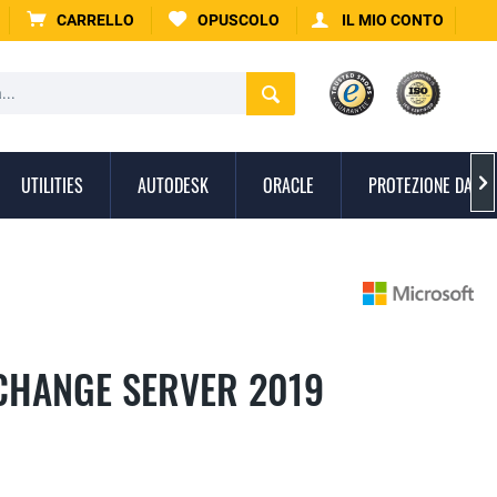
CARRELLO
OPUSCOLO
IL MIO CONTO
UTILITIES
AUTODESK
ORACLE
PROTEZIONE DAI V

CHANGE SERVER 2019