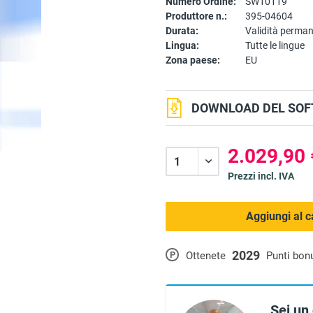
Numero Ordine:
SW10119
Produttore n.:
395-04604
Durata:
Validità perma
Lingua:
Tutte le lingue
Zona paese:
EU
DOWNLOAD DEL SOF
2.029,90 
Prezzi incl. IVA
Aggiungi al c
2029
P
Ottenete
Punti bon
Sei un