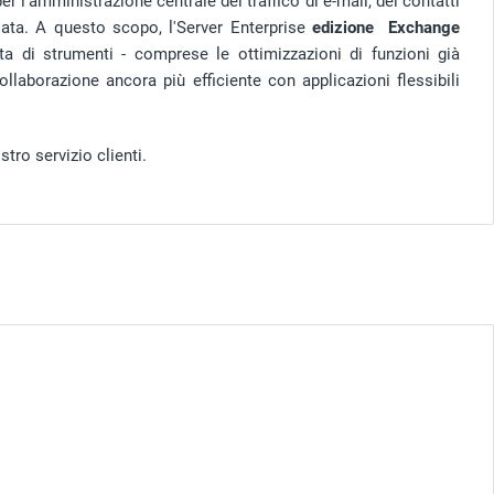
er l'amministrazione centrale del traffico di e-mail, dei contatti
nziata. A questo scopo, l'Server Enterprise
edizione
Exchange
 di strumenti - comprese le ottimizzazioni di funzioni già
llaborazione ancora più efficiente con applicazioni flessibili
tro servizio clienti.