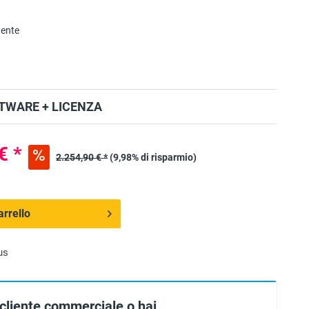
nente
TWARE + LICENZA
€ *
2.254,90 € *
(9,98% di risparmio)
arrello
us
 cliente commerciale o hai