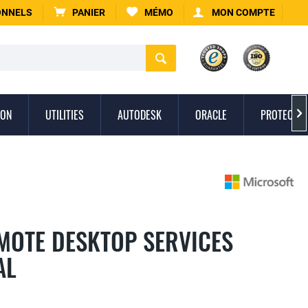
ONNELS
PANIER
MÉMO
MON COMPTE
ION
UTILITIES
AUTODESK
ORACLE
PROTECTIO

MOTE DESKTOP SERVICES
AL