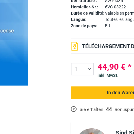
Réf. d'article :
SW10085
Hersteller-Nr.:
6VC-03222
Durée de validité:
Valable en per
Langue:
Toutes les lang
Zone de pays:
EU
TÉLÉCHARGEMENT DU
44,90 € *
inkl. MwSt.
In den Ware
44
P
Sie erhalten
Bonuspun
Sind S