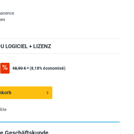
manence
ues
 LOGICIEL + LIZENZ
48,90 € *
(8,18% économisé)
nkorb
kte
ie Geschäftskunde