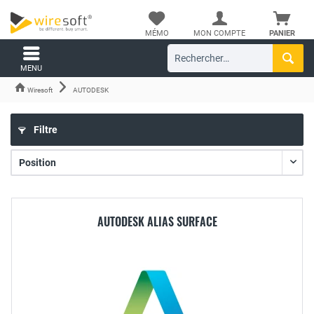
MÉMO
MON COMPTE
PANIER
MENU
Wiresoft
AUTODESK
Filtre
AUTODESK ALIAS SURFACE