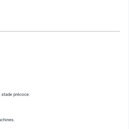
n stade précoce.
achines.