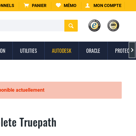
ONNELS
PANIER
MÉMO
MON COMPTE
ION
UTILITIES
AUTODESK
ORACLE
PROTECTIO

sponible actuellement
lete Truepath