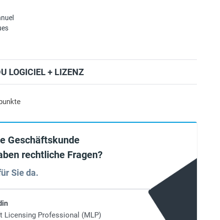
nuel
ues
 LOGICIEL + LIZENZ
punkte
ie Geschäftskunde
aben rechtliche Fragen?
für Sie da.
din
t Licensing Professional (MLP)