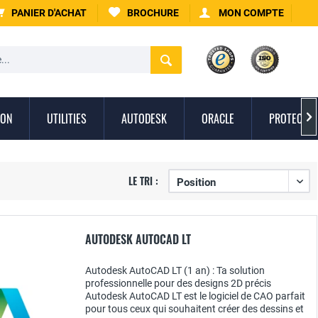
PANIER D'ACHAT
BROCHURE
MON COMPTE
ION
UTILITIES
AUTODESK
ORACLE
PROTECTIO

LE TRI :
AUTODESK AUTOCAD LT
Autodesk AutoCAD LT (1 an) : Ta solution
professionnelle pour des designs 2D précis
Autodesk AutoCAD LT est le logiciel de CAO parfait
pour tous ceux qui souhaitent créer des dessins et