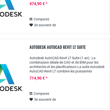
des projets 2D précis - sans fonctions inutiles qui...
474,90 € *
Comparez
Se souvenir de
AUTODESK AUTOCAD REVIT LT SUITE
Autodesk AutoCAD Revit LT Suite (1 an) : La
combinaison idéale de CAO et de BIM pour les
architectes et les planificateurs La suite Autodesk
AutoCAD Revit LT combine les puissantes
fonctions d' AutoCAD LT pour des dessins 2D
714,90 € *
précis et...
Comparez
Se souvenir de