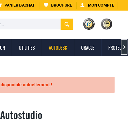
PANIER D'ACHAT
BROCHURE
MON COMPTE
ION
UTILITIES
AUTODESK
ORACLE
PROTECTIO

s disponible actuellement !
 Autostudio