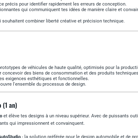
ce précis pour identifier rapidement les erreurs de conception.
ionnantes qui communiquent tes idées de manière claire et convai
i souhaitent combiner liberté créative et précision technique.
rototypes de véhicules de haute qualité, optimisés pour la producti
our concevoir des biens de consommation et des produits techniques
s exigences esthétiques et fonctionnelles.
couvre l'ensemble du processus de design.
 (1 an)
o
et élève tes designs à un niveau supérieur. Avec de puissants out
ovants qui impressionnent et convainquent.
AutoStudio
- la solution préférée pour le design automobile et de pr