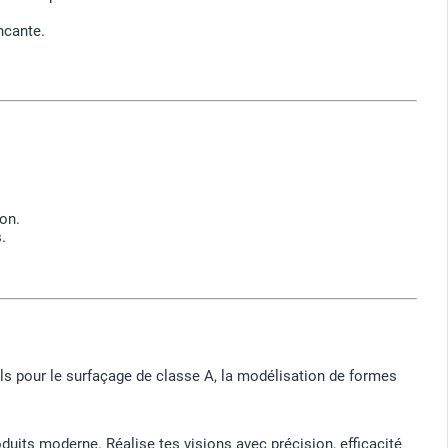
ncante.
on.
.
ils pour le surfaçage de classe A, la modélisation de formes
oduits moderne. Réalise tes visions avec précision, efficacité