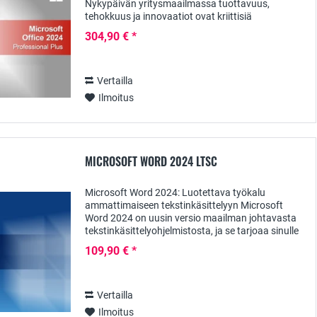
Nykypäivän yritysmaailmassa tuottavuus,
tehokkuus ja innovaatiot ovat kriittisiä
menestyksen kannalta. Microsoft Office 2024
304,90 € *
Professional Plus...
Vertailla
Ilmoitus
MICROSOFT WORD 2024 LTSC
Microsoft Word 2024: Luotettava työkalu
ammattimaiseen tekstinkäsittelyyn Microsoft
Word 2024 on uusin versio maailman johtavasta
tekstinkäsittelyohjelmistosta, ja se tarjoaa sinulle
kaikki toiminnot, joita tarvitset asiakirjojen...
109,90 € *
Vertailla
Ilmoitus