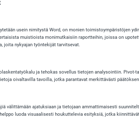
t
ytetään usein nimitystä Word, on monien toimistoympäristöjen ydin.
aisista muistioista monimutkaisiin raportteihin, joissa on upotettuj
, joita nykyajan työntekijät tarvitsevat.
laskentatyökalu ja tehokas sovellus tietojen analysointiin. Pivot-ta
 tietoja oivaltavilla tavoilla, jotka parantavat merkittävästi päätöks
iä välittämään ajatuksiaan ja tietojaan ammattimaisesti suunniteltu
helppo luoda visuaalisesti houkuttelevia esityksiä, jotka kiinnittäv