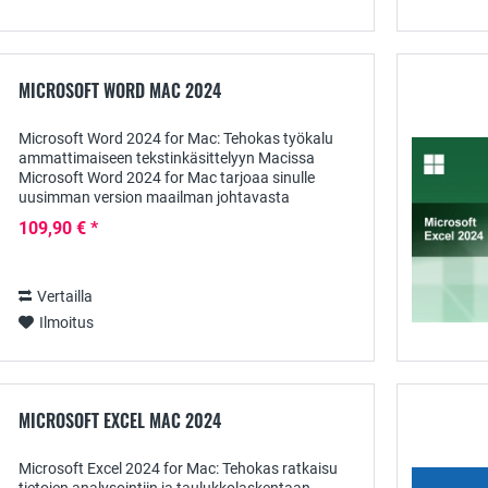
MICROSOFT WORD MAC 2024
Microsoft Word 2024 for Mac: Tehokas työkalu
ammattimaiseen tekstinkäsittelyyn Macissa
Microsoft Word 2024 for Mac tarjoaa sinulle
uusimman version maailman johtavasta
tekstinkäsittelyohjelmasta, joka on suunniteltu
109,90 € *
erityisesti...
Vertailla
Ilmoitus
MICROSOFT EXCEL MAC 2024
Microsoft Excel 2024 for Mac: Tehokas ratkaisu