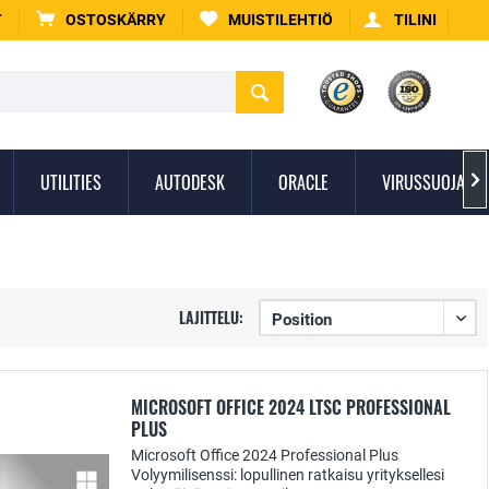
T
OSTOSKÄRRY
MUISTILEHTIÖ
TILINI
UTILITIES
AUTODESK
ORACLE
VIRUSSUOJAUS

LAJITTELU:
MICROSOFT OFFICE 2024 LTSC PROFESSIONAL
PLUS
Microsoft Office 2024 Professional Plus
Volyymilisenssi: lopullinen ratkaisu yrityksellesi