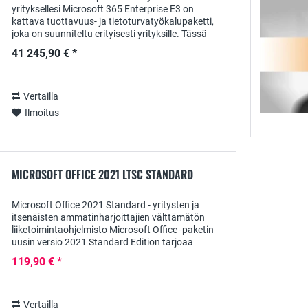
yrityksellesi Microsoft 365 Enterprise E3 on
kattava tuottavuus- ja tietoturvatyökalupaketti,
joka on suunniteltu erityisesti yrityksille. Tässä
artikkelissa kerrotaan, miksi Microsoft...
41 245,90 € *
Vertailla
Ilmoitus
MICROSOFT OFFICE 2021 LTSC STANDARD
Microsoft Office 2021 Standard - yritysten ja
itsenäisten ammatinharjoittajien välttämätön
liiketoimintaohjelmisto Microsoft Office -paketin
uusin versio 2021 Standard Edition tarjoaa
ammattikäyttäjille yrityksissä ja itsenäisille...
119,90 € *
Vertailla