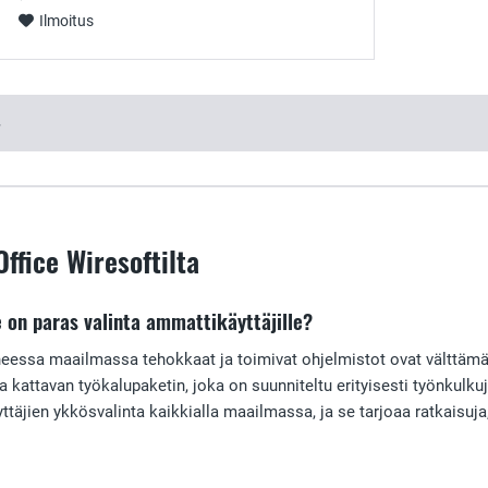
Ilmoitus
4
ffice Wiresoftilta
e on paras valinta ammattikäyttäjille?
neessa maailmassa tehokkaat ja toimivat ohjelmistot ovat välttämä
oaa kattavan työkalupaketin, joka on suunniteltu erityisesti työnkul
ttäjien ykkösvalinta kaikkialla maailmassa, ja se tarjoaa ratkaisuja