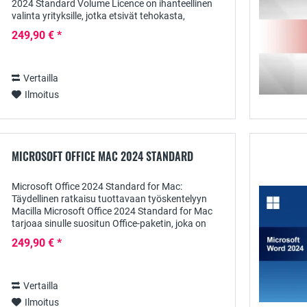
2024 Standard Volume Licence on ihanteellinen
valinta yrityksille, jotka etsivät tehokasta,
kustannustehokasta ja helppokäyttöistä...
249,90 € *
Vertailla
Ilmoitus
MICROSOFT OFFICE MAC 2024 STANDARD
Microsoft Office 2024 Standard for Mac:
Täydellinen ratkaisu tuottavaan työskentelyyn
Macilla Microsoft Office 2024 Standard for Mac
tarjoaa sinulle suositun Office-paketin, joka on
optimoitu erityisesti Mac-käyttäjien tarpeisiin.
249,90 € *
Tämä...
Vertailla
Ilmoitus