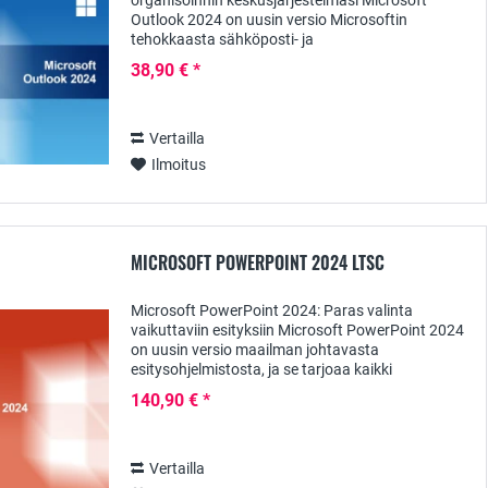
organisoinnin keskusjärjestelmäsi Microsoft
Outlook 2024 on uusin versio Microsoftin
tehokkaasta sähköposti- ja
organisointiohjelmistosta, jonka avulla voit hallita
38,90 € *
viestintääsi tehokkaasti ja...
Vertailla
Ilmoitus
MICROSOFT POWERPOINT 2024 LTSC
Microsoft PowerPoint 2024: Paras valinta
vaikuttaviin esityksiin Microsoft PowerPoint 2024
on uusin versio maailman johtavasta
esitysohjelmistosta, ja se tarjoaa kaikki
ominaisuudet, joita tarvitset ammattimaisten ja
140,90 € *
vaikuttavien...
Vertailla