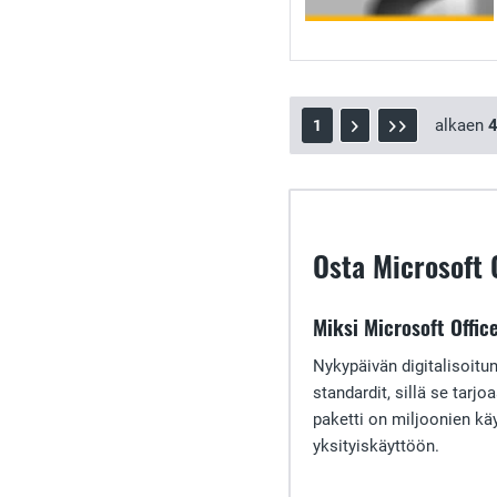
alkaen
1
Osta Microsoft O
Miksi Microsoft Offic
Nykypäivän digitalisoitu
standardit, sillä se tarj
paketti on miljoonien käy
yksityiskäyttöön.