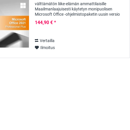
välttämätön liike-elämän ammattilaisille
Maailmanlaajuisesti käytetyn monipuolisen
Microsoft Office -ohjelmistopaketin uusin versio
Professional Plus Edition tarjoaa yritysten
144,90 € *
ammattikäyttäjille...
Vertailla
Ilmoitus