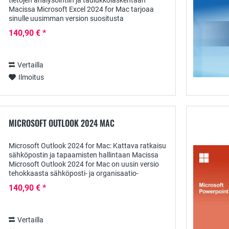
tietojen analysointiin ja taulukkolaskentaan
Macissa Microsoft Excel 2024 for Mac tarjoaa
sinulle uusimman version suositusta
taulukkolaskentaohjelmasta, joka on suunniteltu
140,90 € *
erityisesti...
Vertailla
Ilmoitus
MICROSOFT OUTLOOK 2024 MAC
Microsoft Outlook 2024 for Mac: Kattava ratkaisu
sähköpostin ja tapaamisten hallintaan Macissa
Microsoft Outlook 2024 for Mac on uusin versio
tehokkaasta sähköposti- ja organisaatio-
ohjelmistosta, joka on suunniteltu erityisesti...
140,90 € *
Vertailla