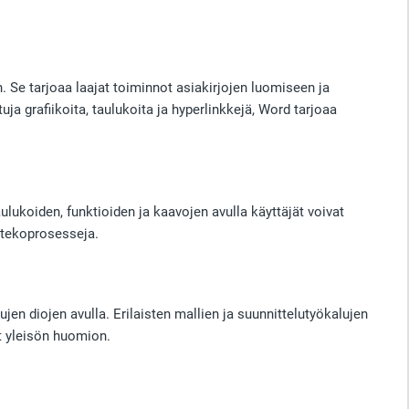
 Se tarjoaa laajat toiminnot asiakirjojen luomiseen ja
a grafiikoita, taulukoita ja hyperlinkkejä, Word tarjoaa
ulukoiden, funktioiden ja kaavojen avulla käyttäjät voivat
entekoprosesseja.
jen diojen avulla. Erilaisten mallien ja suunnittelutyökalujen
ät yleisön huomion.