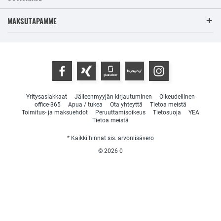
MAKSUTAPAMME
Yritysasiakkaat
Jälleenmyyjän kirjautuminen
Oikeudellinen
office-365
Apua / tukea
Ota yhteyttä
Tietoa meistä
Toimitus- ja maksuehdot
Peruuttamisoikeus
Tietosuoja
YEA
Tietoa meistä
* Kaikki hinnat sis. arvonlisävero
© 2026
0