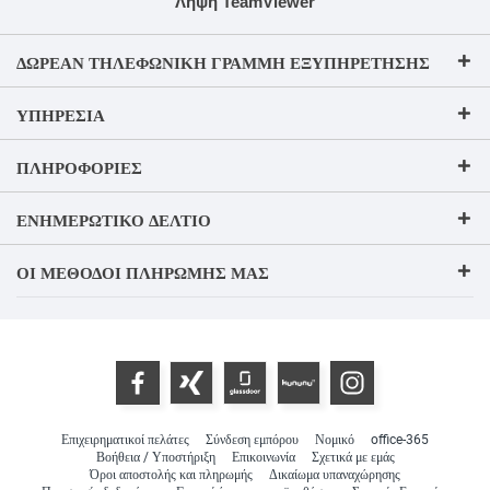
Λήψη TeamViewer
ΔΩΡΕΆΝ ΤΗΛΕΦΩΝΙΚΉ ΓΡΑΜΜΉ ΕΞΥΠΗΡΈΤΗΣΗΣ
ΥΠΗΡΕΣΊΑ
ΠΛΗΡΟΦΟΡΊΕΣ
ΕΝΗΜΕΡΩΤΙΚΌ ΔΕΛΤΊΟ
ΟΙ ΜΈΘΟΔΟΙ ΠΛΗΡΩΜΉΣ ΜΑΣ
Επιχειρηματικοί πελάτες
Σύνδεση εμπόρου
Νομικό
office-365
Βοήθεια / Υποστήριξη
Επικοινωνία
Σχετικά με εμάς
Όροι αποστολής και πληρωμής
Δικαίωμα υπαναχώρησης