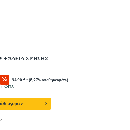
 + ΆΔΕΙΑ ΧΡΉΣΗΣ
94,90 € *
(5,27% αποθηκευμένο)
νου ΦΠΑ
άθι αγορών
οι