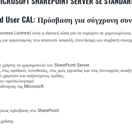
SOFT SHAREPOINT SERVER SE STANDARD
dard User CAL: Πρόσβαση για σύγχρονη συ
Access Licence) είναι η ιδανική λύση για να παρέχετε σε μεμονωμένους 
η για οργανισμούς που απαιτούν ασφαλή, επεκτάσιμη και συμβατή συνερ
ο χρήστη να χρησιμοποιεί τον SharePoint Server.
στις ομαδικές τοποθεσίες, στις ροές εργασίας και στις λειτουργίες αναζή
θμό χρηστών και αυξανόμενες ομάδες.
τον προϋπολογισμό.
οδότησης της Microsoft.
ήλους πρόσβαση στο SharePoint
 χρήσης