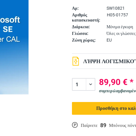
Αρ:
SW10821
Αριθμός
H05-01757
κατασκευαστή:
Διάρκεια:
Μόνιμα έγκυρη
Γλώσσα:
Όλες οι γλώσσες
Ζώνη χώρας:
EU
ΛΉΨΗ ΛΟΓΙΣΜΙΚΟΎ
89,90 € *
συμπεριλαμβανομέ
Προσθήκη στο καλ
89
P
Παίρνετε
Μπόνους πόντ