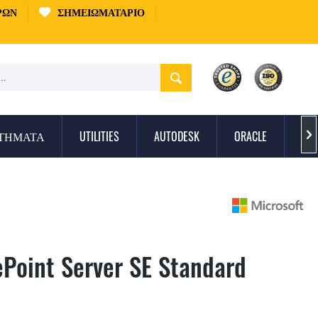
ΡΏΝ
ΣΗΜΕΙΩΜΑΤΆΡΙΟ
ΣΤΉΜΑΤΑ
UTILITIES
AUTODESK
ORACLE
ΠΡ

ePoint Server SE Standard