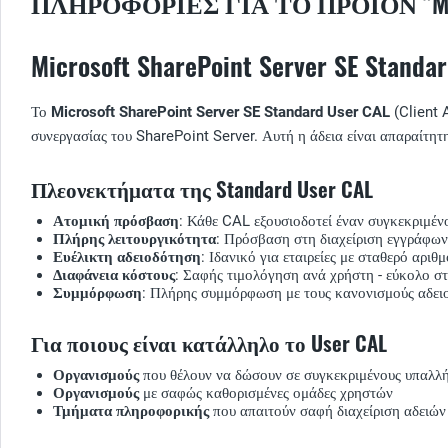
ΠΛΗΡΟΦΟΡΊΕΣ ΓΙΑ ΤΟ ΠΡΟΪΌΝ "MICRO
Microsoft SharePoint Server SE Stan
Το
Microsoft SharePoint Server SE Standard User CAL
(Client 
συνεργασίας του SharePoint Server. Αυτή η άδεια είναι απαραίτητ
Πλεονεκτήματα της Standard User CAL
Ατομική πρόσβαση
: Κάθε CAL εξουσιοδοτεί έναν συγκεκριμέν
Πλήρης λειτουργικότητα
: Πρόσβαση στη διαχείριση εγγράφων, 
Ευέλικτη αδειοδότηση
: Ιδανικό για εταιρείες με σταθερό αρι
Διαφάνεια κόστους
: Σαφής τιμολόγηση ανά χρήστη - εύκολο σ
Συμμόρφωση
: Πλήρης συμμόρφωση με τους κανονισμούς αδει
Για ποιους είναι κατάλληλο το User CAL
Οργανισμούς
που θέλουν να δώσουν σε συγκεκριμένους υπαλλ
Οργανισμούς
με σαφώς καθορισμένες ομάδες χρηστών
Τμήματα πληροφορικής
που απαιτούν σαφή διαχείριση αδειών