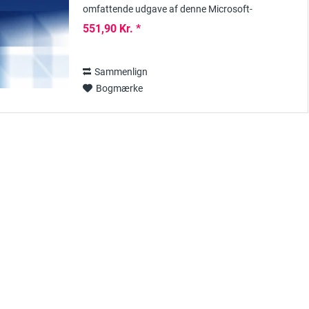
omfattende udgave af denne Microsoft-
programversion af Visio; den indeholder ikke kun
551,90 Kr. *
betydeligt flere...
Sammenlign
Bogmærke