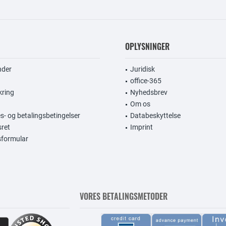
OPLYSNINGER
nder
Juridisk
office-365
kring
Nyhedsbrev
Om os
s- og betalingsbetingelser
Databeskyttelse
sret
Imprint
gsformular
VORES BETALINGSMETODER