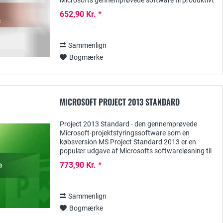
Microsofts gennemprøvede software til produktivt
arbejde - med de kraftfulde, alsidige programmer
652,90 Kr. *
til...
Sammenlign
Bogmærke
MICROSOFT PROJECT 2013 STANDARD
Project 2013 Standard - den gennemprøvede
Microsoft-projektstyringssoftware som en
købsversion MS Project Standard 2013 er en
populær udgave af Microsofts softwareløsning til
registrering, planlægning samt administration og
773,90 Kr. *
dokumentation...
Sammenlign
Bogmærke