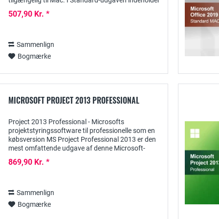
tilgængelig til Mac. I Standard-udgaven indeholder
den de gennemprøvede programmer Word,
507,90 Kr. *
Excel,...
Sammenlign
Bogmærke
MICROSOFT PROJECT 2013 PROFESSIONAL
Project 2013 Professional - Microsofts
projektstyringssoftware til professionelle som en
købsversion MS Project Professional 2013 er den
mest omfattende udgave af denne Microsoft-
softwareløsning til at dække de mest forskellige
869,90 Kr. *
typer...
Sammenlign
Bogmærke