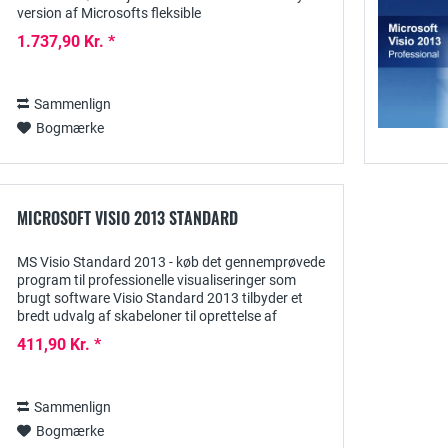
version af Microsofts fleksible
projektstyringssystem, der primært henvender sig
1.737,90 Kr. *
til små og mellemstore...
Sammenlign
Bogmærke
MICROSOFT VISIO 2013 STANDARD
MS Visio Standard 2013 - køb det gennemprøvede
program til professionelle visualiseringer som
brugt software Visio Standard 2013 tilbyder et
bredt udvalg af skabeloner til oprettelse af
diagrammer inden for mange
411,90 Kr. *
forretningsområder:...
Sammenlign
Bogmærke