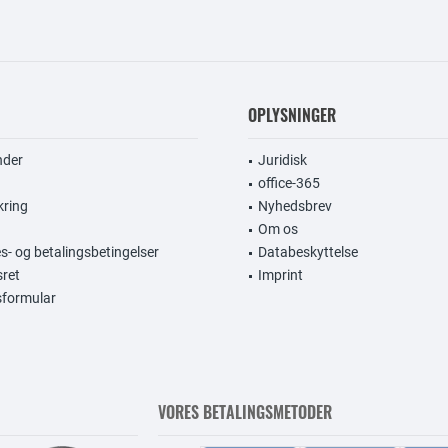
OPLYSNINGER
nder
Juridisk
office-365
kring
Nyhedsbrev
Om os
s- og betalingsbetingelser
Databeskyttelse
sret
Imprint
gsformular
VORES BETALINGSMETODER