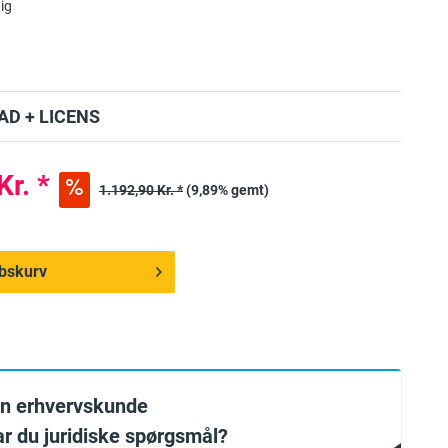
ig
D + LICENS
Kr. *
1.192,90 Kr. *
(9,89% gemt)
købskurv
en erhvervskunde
har du juridiske spørgsmål?