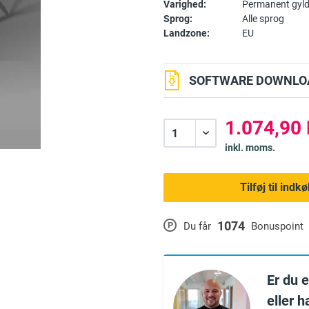
Varighed:
Permanent gyld
Sprog:
Alle sprog
Landzone:
EU
SOFTWARE DOWNLOA
1.074,90 
inkl. moms.
Tilføj til ind
1074
P
Du får
Bonuspoint
Er du 
eller 