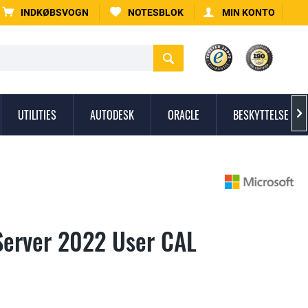
INDKØBSVOGN
NOTESBLOK
MIN KONTO
UTILITIES
AUTODESK
ORACLE
BESKYTTELSE MO

Server 2022 User CAL