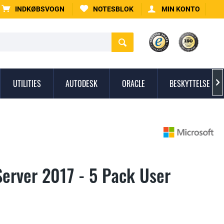
INDKØBSVOGN
NOTESBLOK
MIN KONTO
UTILITIES
AUTODESK
ORACLE
BESKYTTELSE MO

Server 2017 - 5 Pack User