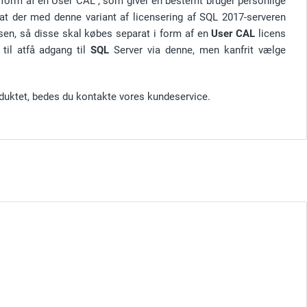
 i form af en User CAL , som giver en bestemt bruger personlige
 at der med denne variant af licensering af SQL 2017-serveren
nsen, så disse skal købes separat i form af en
User CAL
licens
til at
få adgang til
SQL
Server
via denne
, men kan
frit vælge
duktet, bedes du kontakte vores kundeservice.