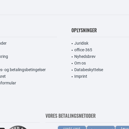
OPLYSNINGER
nder
Juridisk
office-365
kring
Nyhedsbrev
Om os
s- og betalingsbetingelser
Databeskyttelse
sret
Imprint
gsformular
VORES BETALINGSMETODER