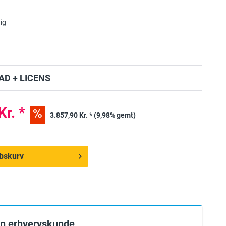
ig
D + LICENS
Kr. *
3.857,90 Kr. *
(9,98% gemt)
købskurv
en erhvervskunde