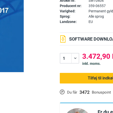
Artikel nr:
SW10404
Producent nr:
359-06557
Varighed:
Permanent gyld
Sprog:
Alle sprog
Landzone:
EU
SOFTWARE DOWNLOA
3.472,90 
inkl. moms.
Tilføj til ind
3472
P
Du får
Bonuspoint
Er du 