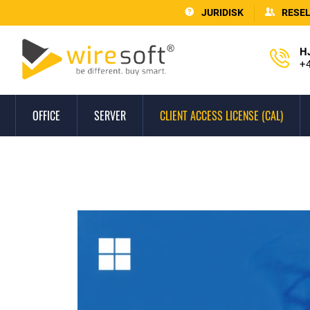
JURIDISK
RESE
H
+4
OFFICE
SERVER
CLIENT ACCESS LICENSE (CAL)