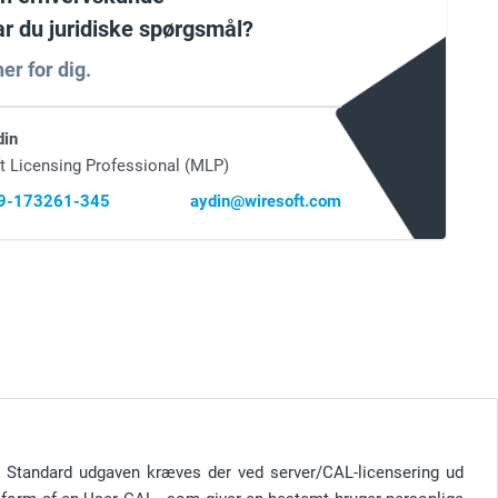
har du juridiske spørgsmål?
er for dig.
din
t Licensing Professional (MLP)
69-173261-345
aydin@wiresoft.com
7 Standard udgaven kræves der ved server/CAL-licensering ud