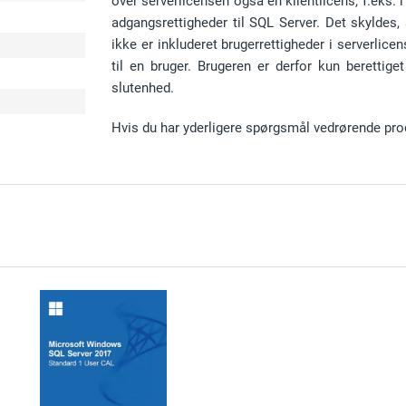
over serverlicensen også en klientlicens, f.eks.
adgangsrettigheder til
SQL Server
. Det skyldes,
ikke er inkluderet brugerrettigheder i serverlice
til en bruger. Brugeren er derfor kun berettiget
e
slutenhed
.
Hvis du har yderligere spørgsmål vedrørende pro