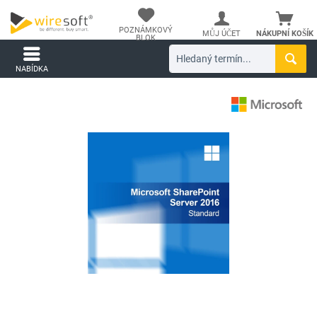
POZNÁMKOVÝ
MŮJ ÚČET
NÁKUPNÍ KOŠÍK
BLOK
NABÍDKA