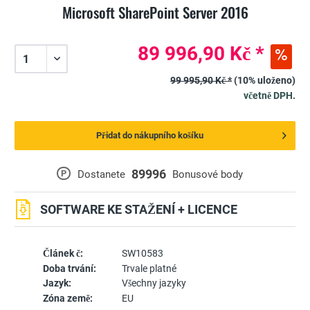
Microsoft SharePoint Server 2016
89 996,90 Kč *
99 995,90 Kč *
(10% uloženo)
včetně DPH.
Přidat do nákupního košíku
89996
P
Dostanete
Bonusové body
SOFTWARE KE STAŽENÍ + LICENCE
Článek č:
SW10583
Doba trvání:
Trvale platné
Jazyk:
Všechny jazyky
Zóna země:
EU