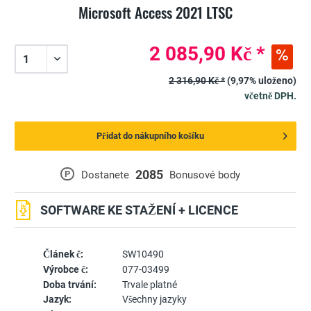
Microsoft Access 2021 LTSC
2 085,90 Kč *
2 316,90 Kč *
(9,97% uloženo)
včetně DPH.
Přidat do nákupního košíku
2085
P
Dostanete
Bonusové body
SOFTWARE KE STAŽENÍ + LICENCE
Článek č:
SW10490
Výrobce č:
077-03499
Doba trvání:
Trvale platné
Jazyk:
Všechny jazyky