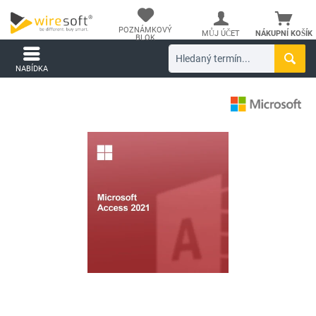
POZNÁMKOVÝ
MŮJ ÚČET
NÁKUPNÍ KOŠÍK
BLOK
NABÍDKA