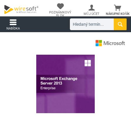
POZNÁMKOVÝ
MŮJ ÚČET
NÁKUPNÍ KOŠÍK
BLOK
NABÍDKA