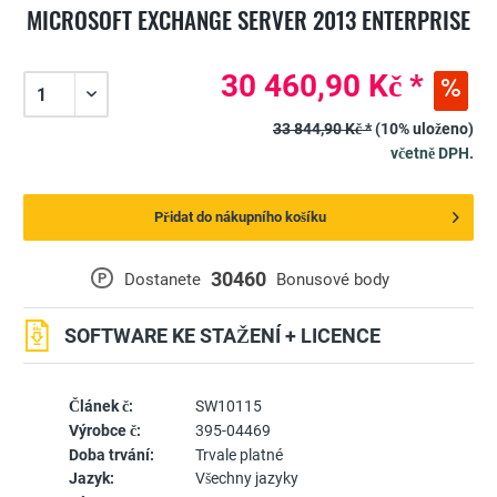
MICROSOFT EXCHANGE SERVER 2013 ENTERPRISE
30 460,90 Kč *
33 844,90 Kč *
(10% uloženo)
včetně DPH.
Přidat do nákupního košíku
30460
P
Dostanete
Bonusové body
SOFTWARE KE STAŽENÍ + LICENCE
Článek č:
SW10115
Výrobce č:
395-04469
Doba trvání:
Trvale platné
Jazyk:
Všechny jazyky