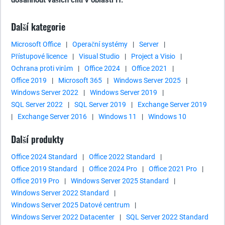
dosáhnout vašich cílů v oblasti IT.
Další kategorie
Microsoft Office
|
Operační systémy
|
Server
|
Přístupové licence
|
Visual Studio
|
Project a Visio
|
Ochrana proti virům
|
Office 2024
|
Office 2021
|
Office 2019
|
Microsoft 365
|
Windows Server 2025
|
Windows Server 2022
|
Windows Server 2019
|
SQL Server 2022
|
SQL Server 2019
|
Exchange Server 2019
|
Exchange Server 2016
|
Windows 11
|
Windows 10
Další produkty
Office 2024 Standard
|
Office 2022 Standard
|
Office 2019 Standard
|
Office 2024 Pro
|
Office 2021 Pro
|
Office 2019 Pro
|
Windows Server 2025 Standard
|
Windows Server 2022 Standard
|
Windows Server 2025 Datové centrum
|
Windows Server 2022 Datacenter
|
SQL Server 2022 Standard