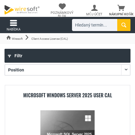
POZNÁMKOVÝ
MŮJ ÚČET
NÁKUPNÍ KOŠÍK
BLOK
NABÍDKA
Wiresoft
Client Access License (CAL)
Filtr
MICROSOFT WINDOWS SERVER 2025 USER CAL