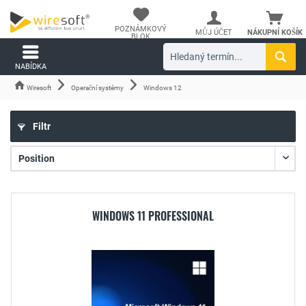
POZNÁMKOVÝ
MŮJ ÚČET
NÁKUPNÍ KOŠÍK
BLOK
NABÍDKA
Wiresoft
Operační systémy
Windows 12
Filtr
WINDOWS 11 PROFESSIONAL