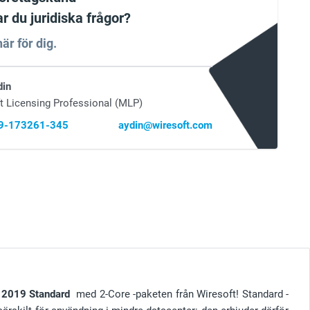
ar du juridiska frågor?
är för dig.
din
t Licensing Professional (MLP)
69-173261-345
aydin@wiresoft.com
 2019 Standard
med 2-Core -paketen från Wiresoft! Standard -