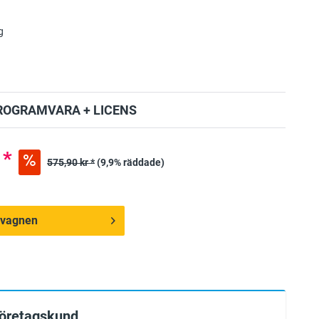
g
ROGRAMVARA + LICENS
 *
575,90 kr *
(9,9% räddade)
ndvagnen
företagskund