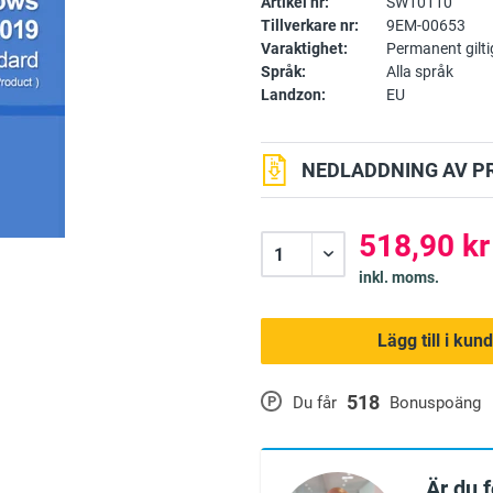
Artikel nr:
SW10110
Tillverkare nr:
9EM-00653
Varaktighet:
Permanent gilti
Språk:
Alla språk
Landzon:
EU
NEDLADDNING AV P
518,90 kr
inkl. moms.
Lägg till i ku
518
P
Du får
Bonuspoäng
Är du 