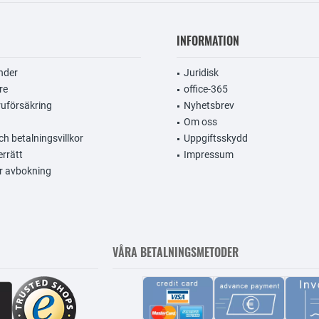
INFORMATION
nder
Juridisk
re
office-365
uförsäkring
Nyhetsbrev
Om oss
h betalningsvillkor
Uppgiftsskydd
errätt
Impressum
r avbokning
VÅRA BETALNINGSMETODER