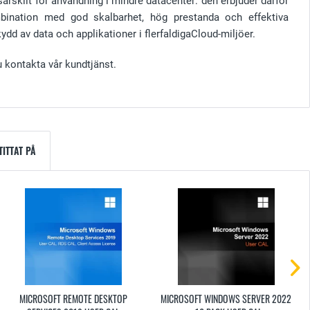
rskilt för användning i mindre datacenter: den erbjuder därför
 kombination med god skalbarhet, hög prestanda och effektiva
 skydd av data och applikationer i flerfaldigaCloud-miljöer.
 kontakta vår kundtjänst.
ITTAT PÅ
MICROSOFT REMOTE DESKTOP
MICROSOFT WINDOWS SERVER 2022