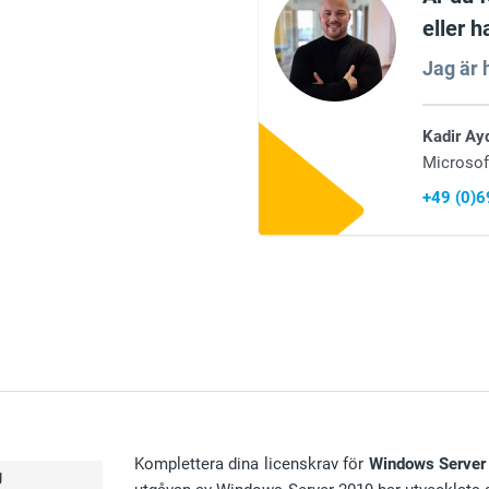
eller h
Jag är h
Kadir Ay
Microsof
+49 (0)
Komplettera dina licenskrav för
Windows Server
g