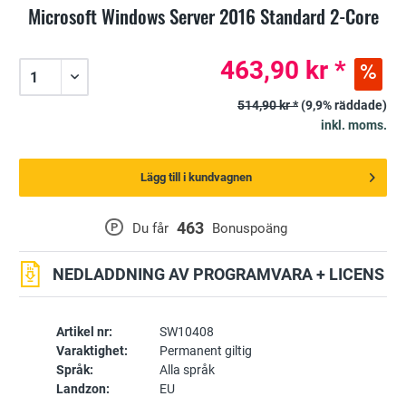
Microsoft Windows Server 2016 Standard 2-Core
463,90 kr *
514,90 kr *
(9,9% räddade)
inkl. moms.
Lägg till i kundvagnen
463
P
Du får
Bonuspoäng
NEDLADDNING AV PROGRAMVARA + LICENS
Artikel nr:
SW10408
Varaktighet:
Permanent giltig
Språk:
Alla språk
Landzon:
EU